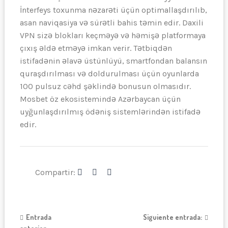
İnterfeys toxunma nəzarəti üçün optimallaşdırılıb,
asan naviqasiya və sürətli bahis təmin edir. Daxili
VPN sizə blokları keçməyə və həmişə platformaya
çıxış əldə etməyə imkan verir. Tətbiqdən
istifadənin əlavə üstünlüyü, smartfondan balansın
quraşdırılması və doldurulması üçün oyunlarda
100 pulsuz cəhd şəklində bonusun olmasıdır.
Mosbet öz ekosistemində Azərbaycan üçün
uyğunlaşdırılmış ödəniş sistemlərindən istifadə
edir.
Compartir:
Entrada
Siguiente entrada: