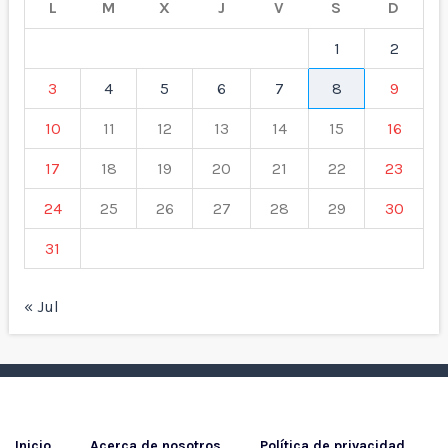
L
M
X
J
V
S
D
1
2
3
4
5
6
7
8
9
10
11
12
13
14
15
16
17
18
19
20
21
22
23
24
25
26
27
28
29
30
31
« Jul
Inicio
Acerca de nosotros
Política de privacidad