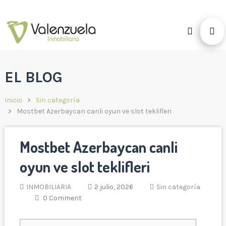
EL BLOG
Inicio
Sin categoría
Mostbet Azerbaycan canli oyun ve slot teklifleri
Mostbet Azerbaycan canli
oyun ve slot teklifleri
INMOBILIARIA
2 julio, 2026
Sin categoría
0 Comment