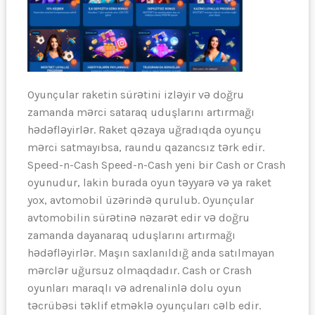
Oyunçular raketin sürətini izləyir və doğru
zamanda mərci sataraq uduşlarını artırmağı
hədəfləyirlər. Raket qəzaya uğradıqda oyunçu
mərci satmayıbsa, raundu qazancsız tərk edir.
Speed-n-Cash Speed-n-Cash yeni bir Cash or Crash
oyunudur, lakin burada oyun təyyarə və ya raket
yox, avtomobil üzərində qurulub. Oyunçular
avtomobilin sürətinə nəzarət edir və doğru
zamanda dayanaraq uduşlarını artırmağı
hədəfləyirlər. Maşın saxlanıldığ anda satılmayan
mərclər uğursuz olmaqdadır. Cash or Crash
oyunları maraqlı və adrenalinlə dolu oyun
təcrübəsi təklif etməklə oyunçuları cəlb edir.