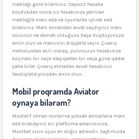
məbləği görə bilərsiniz. Depozit hesaba
köçdükdən sonra siz hesabınıza yatırılan
məbləğlə mərc edə və oyunlarda iştirak edə
bilərsiniz. Mərc etməzdən əvvəl seçdiyiniz mərc
növünün nə demək olduğunu başa düşdüyünüzə
əmin olun və mərcinizi diqqətlə seçin. Çıxarış
metodundan asılı olaraq, pulunuzun hesabınıza
köçməsi bir neçə dəqiqədən bir neçə günə qədər
çəkə bilər. Çıxarış etmədən əvvəl hesabınızı
təsdiqlətdiyinizdən əmin olun.
Mobil proqramda Aviator
oynaya bilərəm?
Müxtəlif idman növlərinə yüksək əmsallarla mərc
edə biləcəyiniz bir platforma axtarırsınıza,
Mostbet sizin üçün ən doğru adresdir. Saytımızda