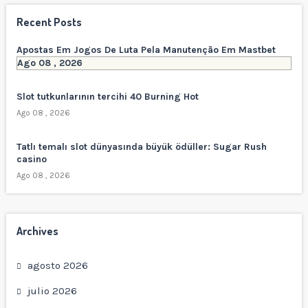
Recent Posts
Apostas Em Jogos De Luta Pela Manutenção Em Mastbet
Ago 08 , 2026
Slot tutkunlarının tercihi 40 Burning Hot
Ago 08 , 2026
Tatlı temalı slot dünyasında büyük ödüller: Sugar Rush
casino
Ago 08 , 2026
Archives
agosto 2026
julio 2026