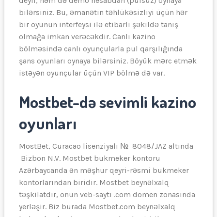
deyil, həm də demo hesabdan (pulsuz) oynaya
bilərsiniz. Bu, əmanətin təhlükəsizliyi üçün hər
bir oyunun interfeysi ilə etibarlı şəkildə tanış
olmağa imkan verəcəkdir. Canlı kazino
bölməsində canlı oyunçularla pul qarşılığında
şans oyunları oynaya bilərsiniz. Böyük mərc etmək
istəyən oyunçular üçün VIP bölmə də var.
Mostbet-də sevimli kazino
oyunları
MostBet, Curacao lisenziyalı № 8048/JAZ altında
Bizbon N.V. Mostbet bukmeker kontoru
Azərbaycanda ən məşhur qeyri-rəsmi bukmeker
kontorlarından biridir. Mostbet beynəlxalq
təşkilatdır, onun veb-saytı .com domen zonasında
yerləşir. Biz burada Mostbet.com beynəlxalq