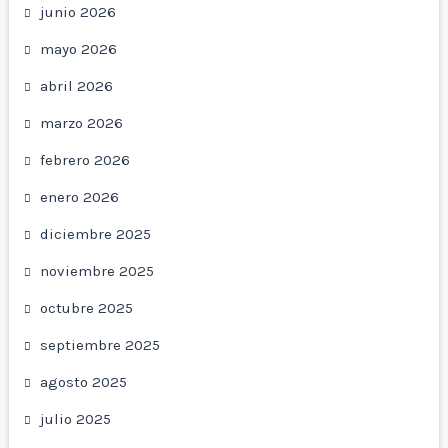
junio 2026
mayo 2026
abril 2026
marzo 2026
febrero 2026
enero 2026
diciembre 2025
noviembre 2025
octubre 2025
septiembre 2025
agosto 2025
julio 2025