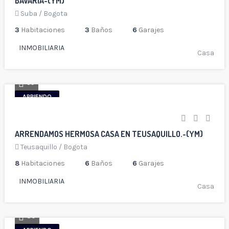
BAVARIA-(YM)
Suba
/
Bogota
3
Habitaciones
3
Baños
6
Garajes
INMOBILIARIA
Casa
59
ARRIENDO
ARRENDAMOS HERMOSA CASA EN TEUSAQUILLO.-(YM)
Teusaquillo
/
Bogota
8
Habitaciones
6
Baños
6
Garajes
INMOBILIARIA
Casa
30