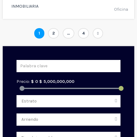
INMOBILIARIA
Oficina
Navegación
Pagina
Pagina
Pagina
1
2
…
4
de
entradas
Precio:
$
0
$
5,000,000,000