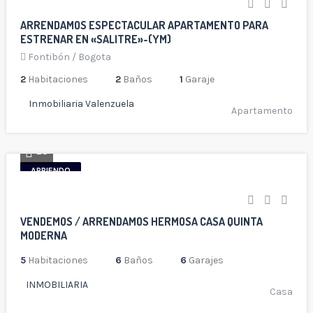
ARRENDAMOS ESPECTACULAR APARTAMENTO PARA
ESTRENAR EN «SALITRE»-(YM)
Fontibón
/
Bogota
2
Habitaciones
2
Baños
1
Garaje
Inmobiliaria Valenzuela
Apartamento
28
ARRIENDO
VENDEMOS / ARRENDAMOS HERMOSA CASA QUINTA
MODERNA
5
Habitaciones
6
Baños
6
Garajes
INMOBILIARIA
Casa