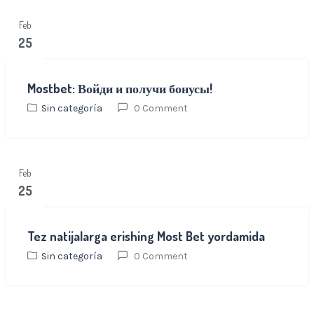
Feb
25
Mostbet: Войди и получи бонусы!
Sin categoría
0 Comment
Feb
25
Tez natijalarga erishing Most Bet yordamida
Sin categoría
0 Comment