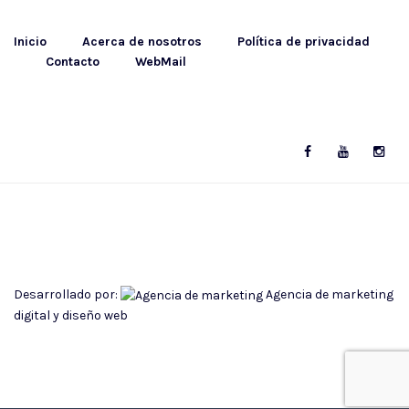
Inicio
Acerca de nosotros
Política de privacidad
Contacto
WebMail
Desarrollado por:
Agencia de marketing
digital
y
diseño web