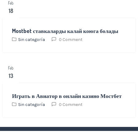
Feb
18
Mostbet ставкаларды калай коюга болады
Sin categoría
0 Comment
Feb
13
Играть в Авиатор в онлайн казино Мостбет
Sin categoría
0 Comment