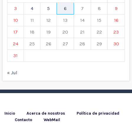
3
4
5
6
7
8
9
10
11
12
13
14
15
16
17
18
19
20
21
22
23
24
25
26
27
28
29
30
31
« Jul
Inicio
Acerca de nosotros
Política de privacidad
Contacto
WebMail