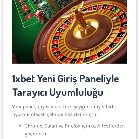
1xbet Yeni Giriş Paneliyle
Tarayıcı Uyumluluğu
Yeni panel, piyasadaki tüm yaygın tarayıcılarla
uyumlu olacak şekilde hazırlanmıştır:
Chrome, Safari ve Firefox için özel testlerden
geçmiştir