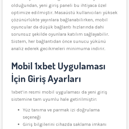
olduğundan, yeni giriş paneli bu ihtiyaca özel
optimize edilmiştir. Masaüstü kullanıcıları yüksek
çözünürlükte yayınlara bağlanabilirken, mobil
oyuncular da düşük bağlantı hızlarında dahi
sorunsuz şekilde oyunlara katılım sağlayabilir.
Sistem, her bağlantıdan önce sunucu yükünü
analiz ederek gecikmeleri minimuma indirir.
Mobil 1xbet Uygulaması
İçin Giriş Ayarları
1xbet’in resmi mobil uygulaması da yeni giriş
sistemine tam uyumlu hale getirilmiştir:
Yüz tanıma ve parmak izi doğrulama
seçeneği
Giriş bilgilerini cihazda saklama imkanı