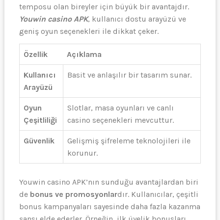
temposu olan bireyler için büyük bir avantajdır.
Youwin casino APK
, kullanıcı dostu arayüzü ve
geniş oyun seçenekleri ile dikkat çeker.
Özellik
Açıklama
Kullanıcı
Basit ve anlaşılır bir tasarım sunar.
Arayüzü
Oyun
Slotlar, masa oyunları ve canlı
Çeşitliliği
casino seçenekleri mevcuttur.
Güvenlik
Gelişmiş şifreleme teknolojileri ile
korunur.
Youwin casino APK’nın sunduğu avantajlardan biri
de
bonus ve promosyonlar
dır. Kullanıcılar, çeşitli
bonus kampanyaları sayesinde daha fazla kazanma
şansı elde ederler. Örneğin, ilk üyelik bonusları