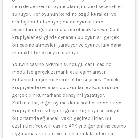
hem de deneyimli oyuncular için ideal seçenekler
sunuyor. Her oyunun kendine özgü kuralları ve
stratejileri bulunuyor; bu da oyuncuların
becerilerini geliştirmelerine olanak tanıyor. Canlı
krupiyeler eşliğinde oynanan bu oyunlar, gerçek
bir casino atmosferi yaratıyor ve oyunculara daha
interaktif bir deneyim sunuyor.
Youwin casino APK’nın sunduğu canlı casino
modu ise gerçek zamanlı etkileşim arayan
kullanıcılar için mükemmel bir seçenek. Gerçek
krupiyelerle oynanan bu oyunlar, ev konforunda
gerçek bir kumarhane deneyimi yaşatıyor.
Kullanıcılar, diğer oyuncularla sohbet edebilir ve
krupiyelerle etkileşime geçebilir; böylece sosyal
bir ortamda eğlenceli vakit geçirebilirler. Bu
özellikler, Youwin casino APK’yı diğer online casino
uygulamalarından ayıran önemli faktörlerden