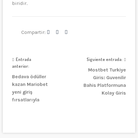
biridir.
Compartir:
Entrada
Siguiente entrada:
anterior:
Mostbet Turkiye
Bedava ödüller
Giris: Guvenilir
kazan Mariobet
Bahis Platformuna
yeni giriş
Kolay Giris
fırsatlarıyla