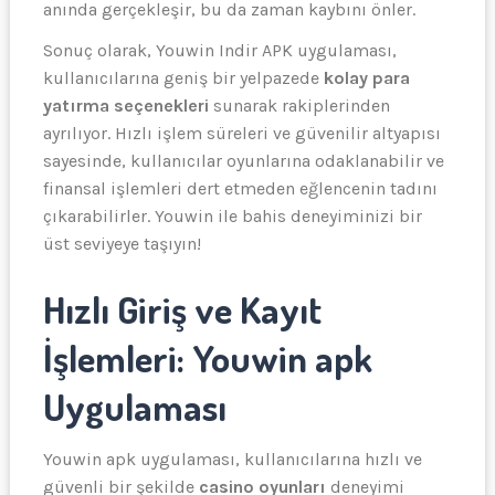
anında gerçekleşir, bu da zaman kaybını önler.
Sonuç olarak, Youwin Indir APK uygulaması,
kullanıcılarına geniş bir yelpazede
kolay para
yatırma seçenekleri
sunarak rakiplerinden
ayrılıyor. Hızlı işlem süreleri ve güvenilir altyapısı
sayesinde, kullanıcılar oyunlarına odaklanabilir ve
finansal işlemleri dert etmeden eğlencenin tadını
çıkarabilirler. Youwin ile bahis deneyiminizi bir
üst seviyeye taşıyın!
Hızlı Giriş ve Kayıt
İşlemleri: Youwin apk
Uygulaması
Youwin apk uygulaması, kullanıcılarına hızlı ve
güvenli bir şekilde
casino oyunları
deneyimi