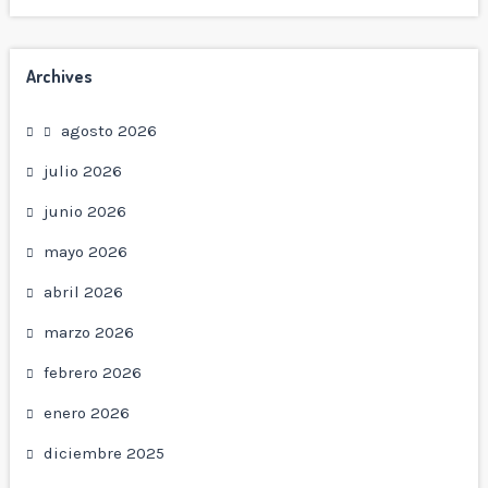
Archives
agosto 2026
julio 2026
junio 2026
mayo 2026
abril 2026
marzo 2026
febrero 2026
enero 2026
diciembre 2025