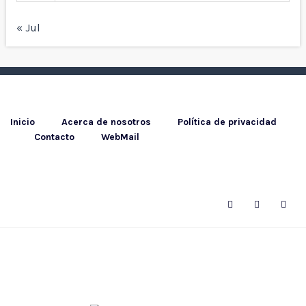
« Jul
Inicio
Acerca de nosotros
Política de privacidad
Contacto
WebMail