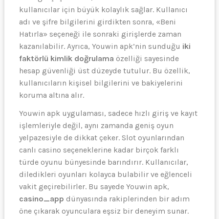
kullanıcılar için büyük kolaylık sağlar. Kullanıcı
adı ve şifre bilgilerini girdikten sonra, «Beni
Hatırla» seçeneği ile sonraki girişlerde zaman
kazanılabilir. Ayrıca, Youwin apk’nin sunduğu
iki
faktörlü kimlik doğrulama
özelliği sayesinde
hesap güvenliği üst düzeyde tutulur. Bu özellik,
kullanıcıların kişisel bilgilerini ve bakiyelerini
koruma altına alır.
Youwin apk uygulaması, sadece hızlı giriş ve kayıt
işlemleriyle değil, aynı zamanda geniş oyun
yelpazesiyle de dikkat çeker. Slot oyunlarından
canlı casino seçeneklerine kadar birçok farklı
türde oyunu bünyesinde barındırır. Kullanıcılar,
diledikleri oyunları kolayca bulabilir ve eğlenceli
vakit geçirebilirler. Bu sayede Youwin apk,
casino_app
dünyasında rakiplerinden bir adım
öne çıkarak oyunculara eşsiz bir deneyim sunar.