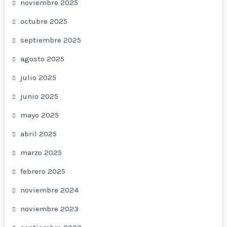
noviembre 2025
octubre 2025
septiembre 2025
agosto 2025
julio 2025
junio 2025
mayo 2025
abril 2025
marzo 2025
febrero 2025
noviembre 2024
noviembre 2023