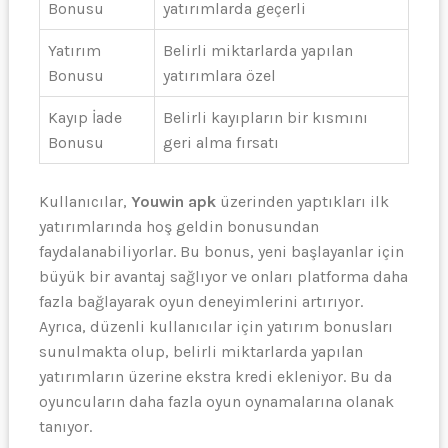
Bonusu
yatırımlarda geçerli
Yatırım
Belirli miktarlarda yapılan
Bonusu
yatırımlara özel
Kayıp İade
Belirli kayıpların bir kısmını
Bonusu
geri alma fırsatı
Kullanıcılar,
Youwin apk
üzerinden yaptıkları ilk
yatırımlarında hoş geldin bonusundan
faydalanabiliyorlar. Bu bonus, yeni başlayanlar için
büyük bir avantaj sağlıyor ve onları platforma daha
fazla bağlayarak oyun deneyimlerini artırıyor.
Ayrıca, düzenli kullanıcılar için yatırım bonusları
sunulmakta olup, belirli miktarlarda yapılan
yatırımların üzerine ekstra kredi ekleniyor. Bu da
oyuncuların daha fazla oyun oynamalarına olanak
tanıyor.