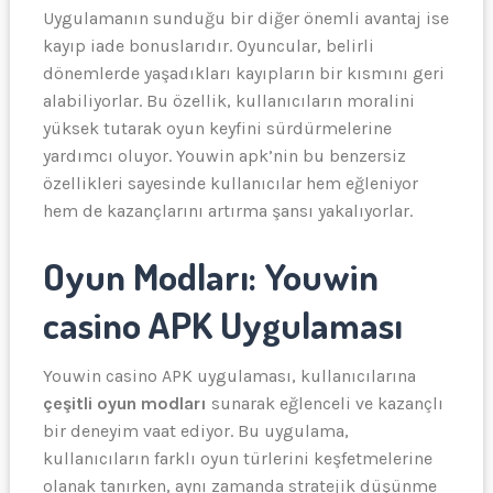
Uygulamanın sunduğu bir diğer önemli avantaj ise
kayıp iade bonuslarıdır. Oyuncular, belirli
dönemlerde yaşadıkları kayıpların bir kısmını geri
alabiliyorlar. Bu özellik, kullanıcıların moralini
yüksek tutarak oyun keyfini sürdürmelerine
yardımcı oluyor. Youwin apk’nin bu benzersiz
özellikleri sayesinde kullanıcılar hem eğleniyor
hem de kazançlarını artırma şansı yakalıyorlar.
Oyun Modları: Youwin
casino APK Uygulaması
Youwin casino APK uygulaması, kullanıcılarına
çeşitli oyun modları
sunarak eğlenceli ve kazançlı
bir deneyim vaat ediyor. Bu uygulama,
kullanıcıların farklı oyun türlerini keşfetmelerine
olanak tanırken, aynı zamanda stratejik düşünme