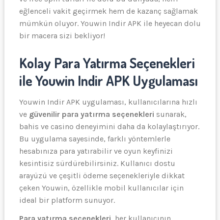
eğlenceli vakit geçirmek hem de kazanç sağlamak
mümkün oluyor. Youwin Indir APK ile heyecan dolu
bir macera sizi bekliyor!
Kolay Para Yatırma Seçenekleri
ile Youwin Indir APK Uygulaması
Youwin Indir APK uygulaması, kullanıcılarına hızlı
ve
güvenilir para yatırma seçenekleri
sunarak,
bahis ve casino deneyimini daha da kolaylaştırıyor.
Bu uygulama sayesinde, farklı yöntemlerle
hesabınıza para yatırabilir ve oyun keyfinizi
kesintisiz sürdürebilirsiniz. Kullanıcı dostu
arayüzü ve çeşitli ödeme seçenekleriyle dikkat
çeken Youwin, özellikle mobil kullanıcılar için
ideal bir platform sunuyor.
Para yatırma seçenekleri
, her kullanıcının