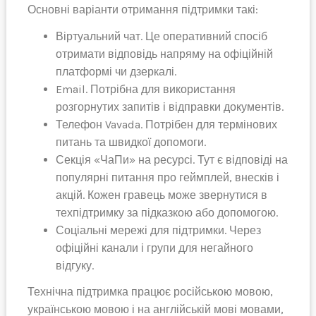
Основні варіанти отримання підтримки такі:
Віртуальний чат. Це оперативний спосіб
отримати відповідь напряму на офіційній
платформі чи дзеркалі.
Email. Потрібна для використання
розгорнутих запитів і відправки документів.
Телефон Vavada. Потрібен для термінових
питань та швидкої допомоги.
Секція «ЧаПи» на ресурсі. Тут є відповіді на
популярні питання про геймплей, внесків і
акцій. Кожен гравець може звернутися в
техпідтримку за підказкою або допомогою.
Соціальні мережі для підтримки. Через
офіційні канали і групи для негайного
відгуку.
Технічна підтримка працює російською мовою,
українською мовою і на англійській мові мовами,