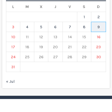
L
M
X
J
V
S
D
1
2
3
4
5
6
7
8
9
10
11
12
13
14
15
16
17
18
19
20
21
22
23
24
25
26
27
28
29
30
31
« Jul