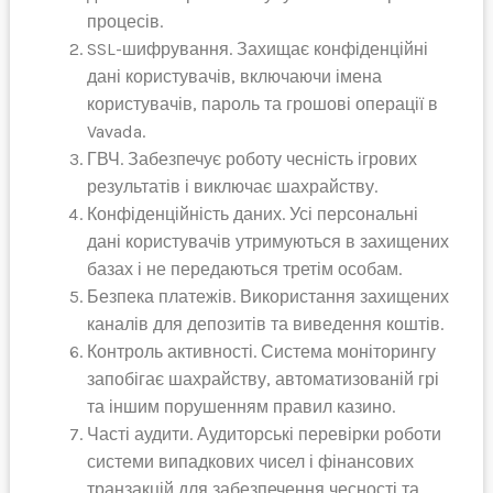
процесів.
SSL-шифрування. Захищає конфіденційні
дані користувачів, включаючи імена
користувачів, пароль та грошові операції в
Vavada.
ГВЧ. Забезпечує роботу чесність ігрових
результатів і виключає шахрайству.
Конфіденційність даних. Усі персональні
дані користувачів утримуються в захищених
базах і не передаються третім особам.
Безпека платежів. Використання захищених
каналів для депозитів та виведення коштів.
Контроль активності. Система моніторингу
запобігає шахрайству, автоматизованій грі
та іншим порушенням правил казино.
Часті аудити. Аудиторські перевірки роботи
системи випадкових чисел і фінансових
транзакцій для забезпечення чесності та