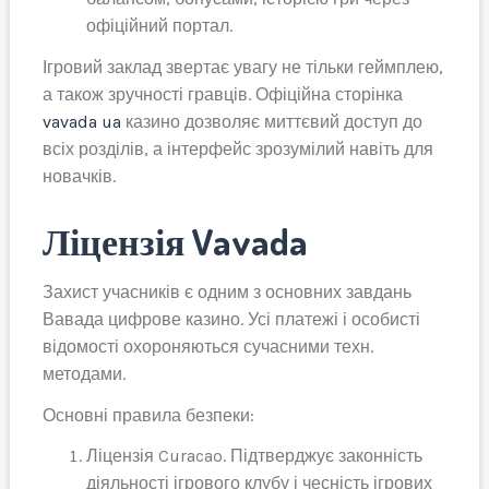
офіційний портал.
Ігровий заклад звертає увагу не тільки геймплею,
а також зручності гравців. Офіційна сторінка
vavada ua
казино дозволяє миттєвий доступ до
всіх розділів, а інтерфейс зрозумілий навіть для
новачків.
Ліцензія Vavada
Захист учасників є одним з основних завдань
Вавада цифрове казино. Усі платежі і особисті
відомості охороняються сучасними техн.
методами.
Основні правила безпеки:
Ліцензія Curacao. Підтверджує законність
діяльності ігрового клубу і чесність ігрових