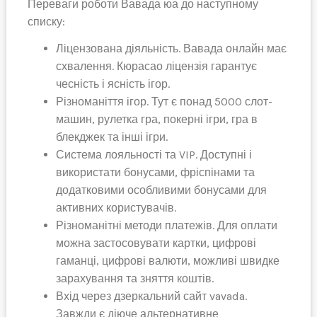
Переваги роботи Вавада юа до наступному
списку:
Ліцензована діяльність. Вавада онлайн має
схвалення. Кюрасао ліцензія гарантує
чесність і ясність ігор.
Різноманіття ігор. Тут є понад 5000 слот-
машин, рулетка гра, покерні ігри, гра в
блекджек та інші ігри.
Система лояльності та VIP. Доступні і
використати бонусами, фріспінами та
додатковими особливими бонусами для
активних користувачів.
Різноманітні методи платежів. Для оплати
можна застосовувати картки, цифрові
гаманці, цифрові валюти, можливі швидке
зарахування та зняття коштів.
Вхід через дзеркальний сайт vavada.
Завжди є діюче альтернативне