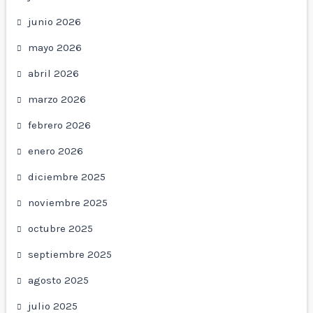
junio 2026
mayo 2026
abril 2026
marzo 2026
febrero 2026
enero 2026
diciembre 2025
noviembre 2025
octubre 2025
septiembre 2025
agosto 2025
julio 2025