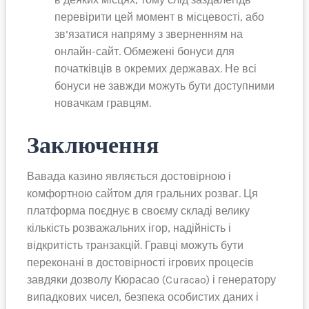
перевірити цей момент в місцевості, або
зв’язатися напряму з зверненням на
онлайн-сайт. Обмежені бонуси для
початківців в окремих державах. Не всі
бонуси не завжди можуть бути доступними
новачкам гравцям.
Заключення
Вавада казино являється достовірною і
комфортною сайтом для гральних розваг. Ця
платформа поєднує в своєму складі велику
кількість розважальних ігор, надійність і
відкритість транзакцій. Гравці можуть бути
переконані в достовірності ігрових процесів
завдяки дозволу Кюрасао (Curacao) і генератору
випадкових чисел, безпека особистих даних і