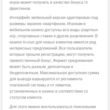
игрок может получить в качестве бонуса 15
фриспинов.
Интерфейс мобильной версии адаптирован под
размеры экранов смартфонов. Игрокам в
мобильном казино доступны все виды азартных
игр, спортивные ставки и другие развлечения. В
казино Riobet для новых клиентов имеется ряд
интересных предложений. Все пользователи,
которые прошли регистрацию, могут получить
приветственный бонус. Формат предложения
может быть разным, депозитным и
бездепозитным. Максимальная доступная сумма
для вывода варьируется от регламента
платежной системы и от лимитов,
установленных в казино в соответствии со
статусом клиента.
Для этого можно воспользоваться поисковыми