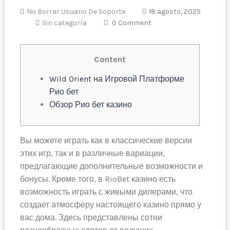
No Borrar Usuario De Soporte
18 agosto, 2025
Sin categoría
0 Comment
Content
Wild Orient на Игровой Платформе
Рио бет
Обзор Рио бет казино
Вы можете играть как в классические версии
этих игр, так и в различные вариации,
предлагающие дополнительные возможности и
бонусы. Кроме того, в RioBet казино есть
возможность играть с живыми дилерами, что
создает атмосферу настоящего казино прямо у
вас дома. Здесь представлены сотни