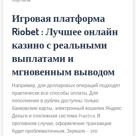
Игровая платформа
Riobet : Лучшее онлайн
казино с реальными
выплатами и
мгновенным выводом
Например, для долларовых операций подходят
практически все способы оплаты. Для
пополнения в рублях доступны только
банковские карты, электронный кошелек Яндекс
Деньги и платежная система Piastrix. В
противном случае, оформление транзакции
будет проблематичным. Зеркало – это