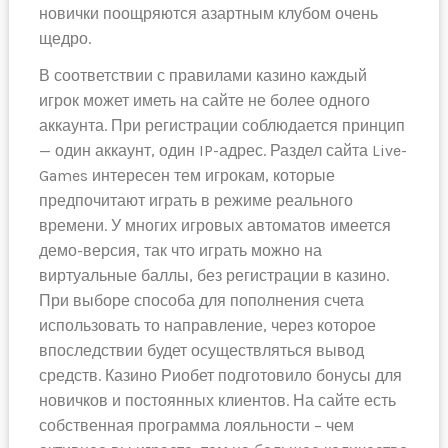
новички поощряются азартным клубом очень
щедро.
В соответствии с правилами казино каждый
игрок может иметь на сайте не более одного
аккаунта. При регистрации соблюдается принцип
— один аккаунт, один IP-адрес. Раздел сайта Live-
Games интересен тем игрокам, которые
предпочитают играть в режиме реального
времени. У многих игровых автоматов имеется
демо-версия, так что играть можно на
виртуальные баллы, без регистрации в казино.
При выборе способа для пополнения счета
использовать то направление, через которое
впоследствии будет осуществляться вывод
средств. Казино Риобет подготовило бонусы для
новичков и постоянных клиентов. На сайте есть
собственная программа лояльности – чем