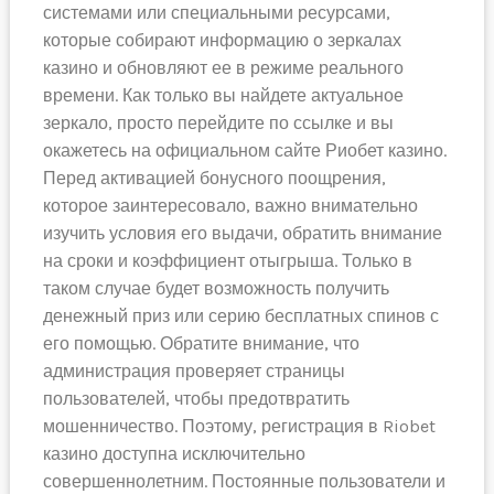
системами или специальными ресурсами,
которые собирают информацию о зеркалах
казино и обновляют ее в режиме реального
времени. Как только вы найдете актуальное
зеркало, просто перейдите по ссылке и вы
окажетесь на официальном сайте Риобет казино.
Перед активацией бонусного поощрения,
которое заинтересовало, важно внимательно
изучить условия его выдачи, обратить внимание
на сроки и коэффициент отыгрыша. Только в
таком случае будет возможность получить
денежный приз или серию бесплатных спинов с
его помощью. Обратите внимание, что
администрация проверяет страницы
пользователей, чтобы предотвратить
мошенничество. Поэтому, регистрация в Riobet
казино доступна исключительно
совершеннолетним. Постоянные пользователи и