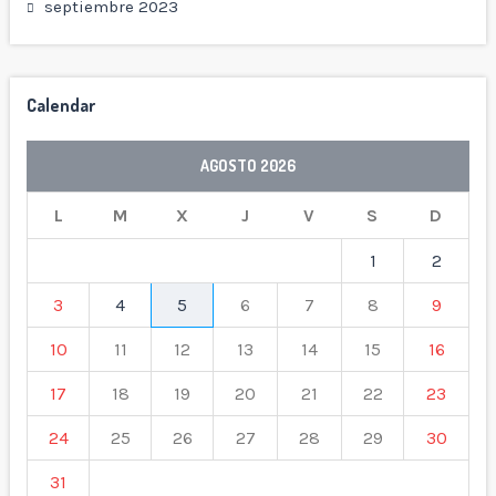
septiembre 2023
Calendar
AGOSTO 2026
L
M
X
J
V
S
D
1
2
3
4
5
6
7
8
9
10
11
12
13
14
15
16
17
18
19
20
21
22
23
24
25
26
27
28
29
30
31