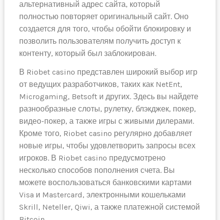
альтернативный адрес сайта, который
полностью повторяет оригинальный сайт. Оно
создается для того, чтобы обойти блокировку и
позволить пользователям получить доступ к
контенту, который был заблокирован.
В Riobet casino представлен широкий выбор игр
от ведущих разработчиков, таких как NetEnt,
Microgaming, Betsoft и других. Здесь вы найдете
разнообразные слоты, рулетку, блэкджек, покер,
видео-покер, а также игры с живыми дилерами.
Кроме того, Riobet casino регулярно добавляет
новые игры, чтобы удовлетворить запросы всех
игроков. В Riobet casino предусмотрено
несколько способов пополнения счета. Вы
можете воспользоваться банковскими картами
Visa и Mastercard, электронными кошельками
Skrill, Neteller, Qiwi, а также платежной системой
Bitcoin.