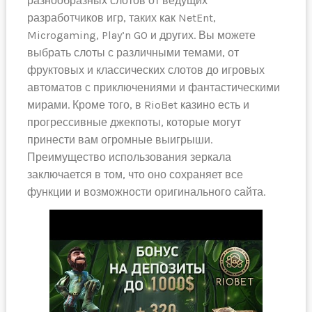
разнообразных слотов от ведущих
разработчиков игр, таких как NetEnt,
Microgaming, Play’n GO и других. Вы можете
выбрать слоты с различными темами, от
фруктовых и классических слотов до игровых
автоматов с приключениями и фантастическими
мирами. Кроме того, в RioBet казино есть и
прогрессивные джекпоты, которые могут
принести вам огромные выигрыши.
Преимущество использования зеркала
заключается в том, что оно сохраняет все
функции и возможности оригинального сайта.