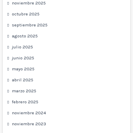
noviembre 2025
octubre 2025
septiembre 2025
agosto 2025
julio 2025
junio 2025
mayo 2025
abril 2025
marzo 2025
febrero 2025
noviembre 2024
noviembre 2023