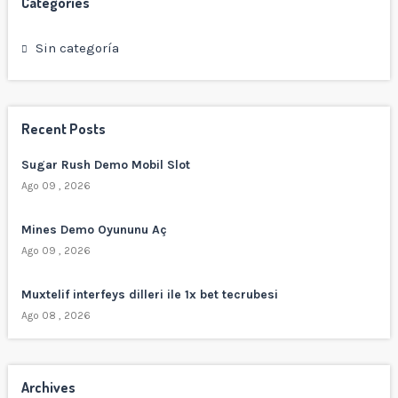
Categories
Sin categoría
Recent Posts
Sugar Rush Demo Mobil Slot
Ago 09 , 2026
Mines Demo Oyununu Aç
Ago 09 , 2026
Muxtelif interfeys dilleri ile 1x bet tecrubesi
Ago 08 , 2026
Archives