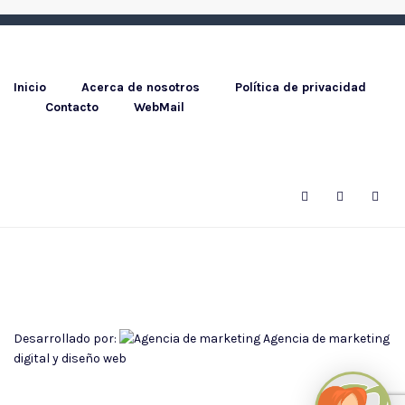
Inicio
Acerca de nosotros
Política de privacidad
Contacto
WebMail
Desarrollado por:
Agencia de marketing
digital
y
diseño web