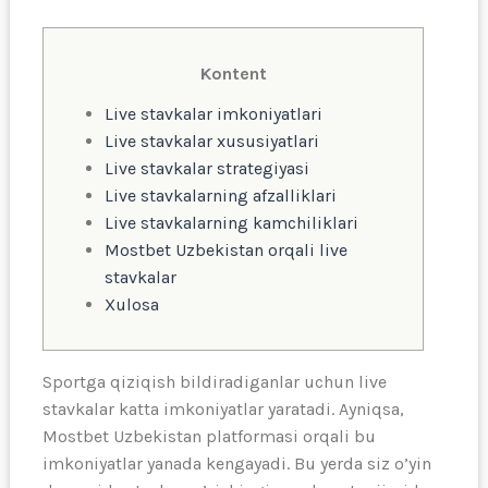
Kontent
Live stavkalar imkoniyatlari
Live stavkalar xususiyatlari
Live stavkalar strategiyasi
Live stavkalarning afzalliklari
Live stavkalarning kamchiliklari
Mostbet Uzbekistan orqali live
stavkalar
Xulosa
Sportga qiziqish bildiradiganlar uchun live
stavkalar katta imkoniyatlar yaratadi. Ayniqsa,
Mostbet Uzbekistan platformasi orqali bu
imkoniyatlar yanada kengayadi. Bu yerda siz o’yin