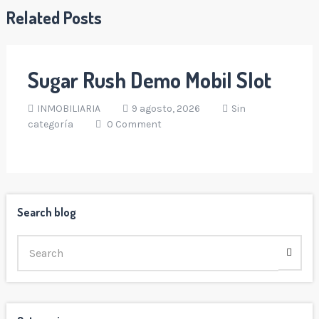
Related Posts
Sugar Rush Demo Mobil Slot
INMOBILIARIA
9 agosto, 2026
Sin
categoría
0 Comment
Search blog