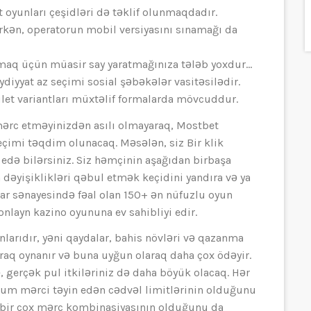
t oyunları çeşidləri də təklif olunmaqdadır.
kən, operatorun mobil versiyasını sınamağı da
maq üçün müasir say yaratmağınıza tələb yoxdur…
yyat az seçimi sosial şəbəkələr vasitəsilədir.
ulet variantları müxtəlif formalarda mövcuddur.
mərc etməyinizdən asılı olmayaraq, Mostbet
eçimi təqdim olunacaq. Məsələn, siz Bir klik
 edə bilərsiniz. Siz həmçinin aşağıdan birbaşa
əyişiklikləri qəbul etmək keçidini yandıra və ya
ar sənayesində fəal olan 150+ ən nüfuzlu oyun
onlayn kazino oyununa ev sahibliyi edir.
larıdır, yəni qaydalar, bahis növləri və qazanma
laraq oynanır və buna uyğun olaraq daha çox ödəyir.
ə, gerçək pul itkiləriniz də daha böyük olacaq. Hər
m mərci təyin edən cədvəl limitlərinin olduğunu
z bir çox mərc kombinasiyasının olduğunu da