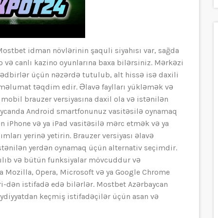
stbet idman növlərinin şaquli siyahısı var, sağda
və canlı kazino oyunlarına baxa bilərsiniz. Mərkəzi
dbirlər üçün nəzərdə tutulub, alt hissə isə daxili
a məlumat təqdim edir. Əlavə faylları yükləmək və
obil brauzer versiyasına daxil ola və istənilən
rbaycanda Android smartfonunuz vasitəsilə oynamaq
ən iPhone və ya iPad vasitəsilə mərc etmək və ya
arı yerinə yetirin. Brauzer versiyası əlavə
ənilən yerdən oynamaq üçün alternativ seçimdir.
ırılıb və bütün funksiyalar mövcuddur və
a Mozilla, Opera, Microsoft və ya Google Chrome
fari-dən istifadə edə bilərlər. Mostbet Azərbaycan
diyyatdan keçmiş istifadəçilər üçün asan və