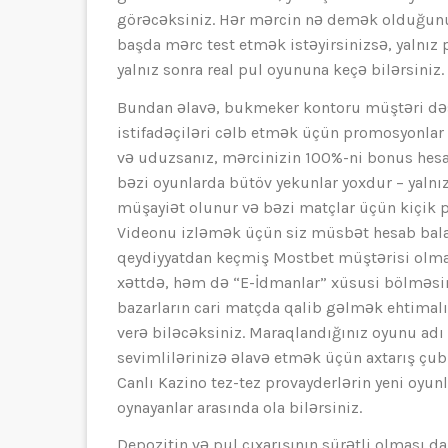
görəcəksiniz. Hər mərcin nə demək olduğunu
başda mərc test etmək istəyirsinizsə, yalnız 
yalnız sonra real pul oyununa keçə bilərsiniz.
Bundan əlavə, bukmeker kontoru müştəri dəst
istifadəçiləri cəlb etmək üçün promosyonlar 
və uduzsanız, mərcinizin 100%-ni bonus hesabı
bəzi oyunlarda bütöv yekunlar yoxdur – yalnız f
müşayiət olunur və bəzi matçlar üçün kiçi
Videonu izləmək üçün siz müsbət hesab bala
qeydiyyatdan keçmiş Mostbet müştərisi olma
xəttdə, həm də “E-İdmanlar” xüsusi bölməsin
bazarların cari matçda qalib gəlmək ehtimalın
verə biləcəksiniz. Maraqlandığınız oyunu adı
sevimlilərinizə əlavə etmək üçün axtarış çubu
Canlı Kazino tez-tez provayderlərin yeni oyunl
oynayanlar arasında ola bilərsiniz.
Depozitin və pul çıxarışının sürətli olması da