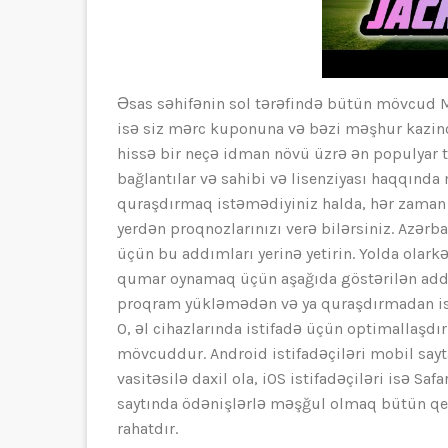
Əsas səhifənin sol tərəfində bütün mövcud Mo
isə siz mərc kuponuna və bəzi məşhur kazino 
hissə bir neçə idman növü üzrə ən populyar tə
bağlantılar və sahibi və lisenziyası haqqınd
quraşdırmaq istəmədiyiniz halda, hər zaman m
yerdən proqnozlarınızı verə bilərsiniz. Azə
üçün bu addımları yerinə yetirin. Yolda olark
qumar oynamaq üçün aşağıda göstərilən addıml
proqram yükləmədən və ya quraşdırmadan ist
O, əl cihazlarında istifadə üçün optimallaşd
mövcuddur. Android istifadəçiləri mobil sayt
vasitəsilə daxil ola, iOS istifadəçiləri isə Sa
saytında ödənişlərlə məşğul olmaq bütün qey
rahatdır.