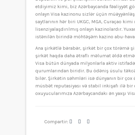
etdiyimiz kimi, biz Azərbaycanda fəaliyyət gö
onlayn Visa kazinonu sizlər üçün müəyyənləşdi
saytlarının hər biri UKGC, MGA, Curaçao kimi
lisenziyalaşdırılmış onlayn kazinolardır. Yux
istənilən birində möhtəşəm kazino abu-havas
Ana şirkətlə bərabər, şirkət bir çox törəmə şi
şirkət haqda daha ətraflı məlumat əldə etmə
Visa bütün dünyada milyonlarla aktiv istifad
qurumlarından biridir. Bu ödəniş üsulu təkcə 
bilər. Şirkətin səhmləri isə dünyanın bir çox 
müsbət reputasiyası və stabil inkişafı ilə bi
oxuyucularımıza Azərbaycandakı ən yaxşı Visa
Compartir: