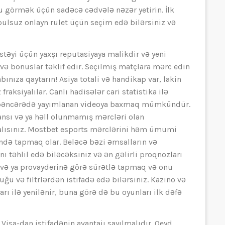
 görmək üçün sadəcə cədvələ nəzər yetirin. İlk
pulsuz onlayn rulet üçün seçim edə bilərsiniz və
əyi üçün yaxşı reputasiyaya malikdir və yeni
və bonuslar təklif edir. Seçilmiş matçlara mərc edin
nıza qaytarın! Asiya totali və handikap var, lakin
raksiyalılar. Canlı hadisələr cari statistika ilə
k pəncərədə yayımlanan videoya baxmaq mümkündür.
nsı və ya həll olunmamış mərcləri olan
lısınız. Mostbet esports mərclərini həm ümumi
də tapmaq olar. Beləcə bəzi əmsalların və
ı təhlil edə biləcəksiniz və ən gəlirli proqnozları
 və ya provayderinə görə sürətlə tapmaq və onu
ğu və filtrlərdən istifadə edə bilərsiniz. Kazino və
arı ilə yenilənir, buna görə də bu oyunları ilk dəfə
 Visa-dan istifadənin avantajı sayılmalıdır. Qeyd