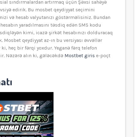
ensial sındırmalardan artırmaq üçün Şəxsi sahəyə
vsiyə edirik. Bu mosbet qeydiyyat seçimini
izi və hesab valyutanızı göstərməlisiniz. Bundan
i hesabın yaradılmasını təsdiq edən SMS kodu
diqləyən kimi, icazə şirkət hesabınızı dolduracaq
. Mosbet qeydiyyat az-ın bu versiyası əvvəllər
i, heç bir fərqi yoxdur. Yeganə fərq telefon
ir. Nəzərə alın ki, gələcəkdə
Mostbet giris
e-poçt
atı