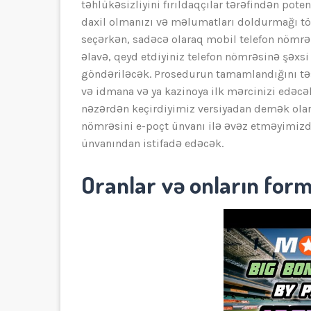
təhlükəsizliyini fırıldaqçılar tərəfindən pot
daxil olmanızı və məlumatları doldurmağı tö
seçərkən, sadəcə olaraq mobil telefon nömrən
əlavə, qeyd etdiyiniz telefon nömrəsinə şəxs
göndəriləcək. Prosedurun tamamlandığını təs
və idmana və ya kazinoya ilk mərcinizi edəcək
nəzərdən keçirdiyimiz versiyadan demək olar k
nömrəsini e-poçt ünvanı ilə əvəz etməyimizd
ünvanından istifadə edəcək.
Oranlar və onların form