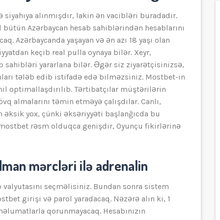
 siyahıya alınmışdır, lakin ən vacibləri buradadır.
l bütün Azərbaycan hesab sahiblərindən hesablarını
caq. Azərbaycanda yaşayan və ən azı 18 yaşı olan
atdan keçib real pulla oynaya bilər. Xeyr,
ahibləri yararlana bilər. Əgər siz ziyarətçisinizsə,
onları tələb edib istifadə edə bilməzsiniz. Mostbet-in
 optimallaşdırılıb. Tərtibatçılar müştərilərin
q almalarını təmin etməyə çalışdılar. Canlı,
 əksik yox, çünki əksəriyyəti başlanğıcda bu
mostbet rəsm olduqca genişdir, Oyunçu fikirlərinə
dman mərcləri ilə adrenalin
 valyutasını seçməlisiniz. Bundan sonra sistem
tbet girişi və parol yaradacaq. Nəzərə alın ki, 1
i məlumatlarla qorunmayacaq. Hesabınızın