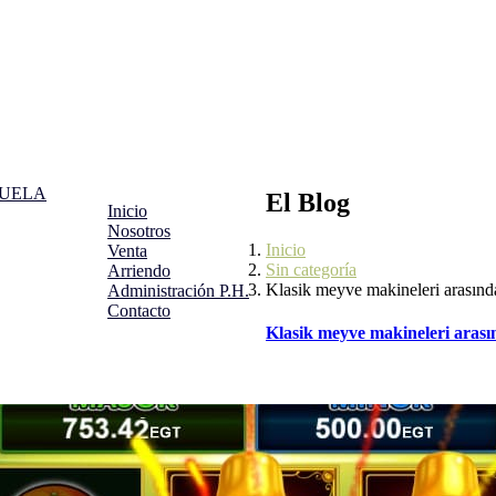
El Blog
Inicio
Nosotros
Inicio
Venta
Sin categoría
Arriendo
Klasik meyve makineleri arasınd
Administración P.H.
Contacto
Klasik meyve makineleri arası