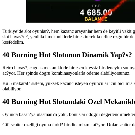
Turkiye’de slot oyunlar?, hem kazanc arayanlar hem de keyifli vakit g
slot havas?n?, yenilikci mekaniklerle birlestirerek kendine ozgu bir 
kesfedelim.
40 Burning Hot Slotunun Dinamik Yap?s?
Retro havas?, cagdas mekaniklerle birleserek essiz bir deneyim sunuy
ac?yor. Her spinde dogru kombinasyonlarla odeme alabiliyorsunuz.
Bu 5 makaral? sistem, yuksek kazanc isteyen oyuncular icin bicilmis k
olabiliyor.
40 Burning Hot Slotundaki Ozel Mekanikl
Oyunda basar?ya ulasman?n yolu, bonuslar? dogru degerlendirmekten ge
Cift scatter ozelligi oyuna farkl? bir dinamizm kat?yor. Dolar scatte