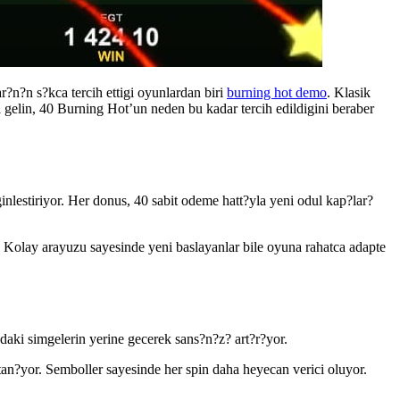
r?n?n s?kca tercih ettigi oyunlardan biri
burning hot demo
. Klasik
i gelin, 40 Burning Hot’un neden bu kadar tercih edildigini beraber
nlestiriyor. Her donus, 40 sabit odeme hatt?yla yeni odul kap?lar?
r. Kolay arayuzu sayesinde yeni baslayanlar bile oyuna rahatca adapte
aki simgelerin yerine gecerek sans?n?z? art?r?yor.
tan?yor. Semboller sayesinde her spin daha heyecan verici oluyor.