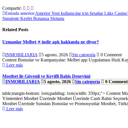
Compartir:
Navegación
Entrada anterior:
Anterior
Yeni kullanıcılar için fırsatlar Lüks Casin
Siguiente
Kesfet Bonanza Slotunu
de
entradas
Related Posts
Uzmanlar Melbet ⭐ indir apk hakkında ne diyor?
INMOBILIARIA
5 agosto, 2026
Sin categoría
0 Comment
Content Bonuslar ve Kampanyalar: Melbet app Uygulaması Hızlı Kayıt
Leer más
Mostbet ile Güvenli ve Keyifli Bahis Deneyimi
INMOBILIARIA
5 agosto, 2026
Sin categoría
0 Comment
table;margin-bottom: 1em;padding: 1em;width: 350px;"> Content Mo
Yöntemleri Mostbet Üzerinde Mostbet Üzerinde Canlı Bahis Seçenekle
Mostbet Üzerinde Sunulan Bonuslar ve Promosyonlar Mostbet, Türkiye’
Leer más