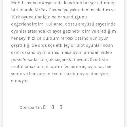
Mobil casino dünyasında kendime bir yer edinmiş
biri olarak, MrRex Casino’yu yakından inceledim ve
Türk oyuncular için neler sunduğunu
değerlendirdim. Kullanıcı dostu arayüzü sayesinde
oyunlar arasında kolayca gezinebildim ve aradığım
her şeyi hızlıca buldum.MrRex Casino’nun oyun
çeşitliliği de oldukça etkileyici. Slot oyunlarından
canlı casino oyunlarına, masa oyunlarından video
poker’e kadar birçok seçenek mevcut. Özellikle
mobil cihazlar için optimize edilmiş oyunlar, her
yerde ve her zaman kesintisiz bir oyun deneyimi
sunuyor.
Compartir: