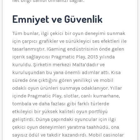
net bilgi sahibi olmanızı sağlar.
Emniyet ve Güvenlik
Tüm bunlar, ilgi çekici bir oyun deneyimi sunmak
için çarpıcı grafikler ve sürükleyici ses efektleri ile
tasarlanmıştır. IGaming endüstrisinin önde gelen
içerik sağlayıcısı Pragmatic Play, 2015 yılında
kuruldu. Şirketin merkezi Malta’dadır ve
kuruluşundan bu yana önemli adımlar attı. Kısa
sürede öne çıktığını gören yenilikçi ve mobil
odaklı oyun ürünleri sunmaya odaklanıyor. Yıllar
içinde Pragmatic Play, slotlar, canlı kumarhane,
tombala ve daha fazlası gibi farklı türlerde
etkileyici bir yüksek kaliteli oyun portföyü
geliştirdi. Dünya çapındaki oyuncular için ilgi
çekici oyun deneyimleri yaratma taahhüdü, ona
sayısız ödül ve takdir kazandırdı. Mobil casinolar