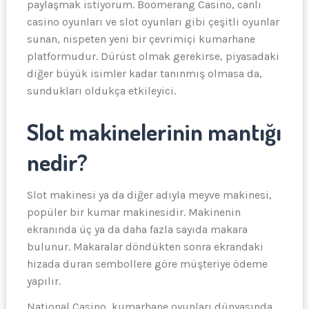
paylaşmak istiyorum. Boomerang Casino, canlı
casino oyunları ve slot oyunları gibi çeşitli oyunlar
sunan, nispeten yeni bir çevrimiçi kumarhane
platformudur. Dürüst olmak gerekirse, piyasadaki
diğer büyük isimler kadar tanınmış olmasa da,
sundukları oldukça etkileyici.
Slot makinelerinin mantığı
nedir?
Slot makinesi ya da diğer adıyla meyve makinesi,
popüler bir kumar makinesidir. Makinenin
ekranında üç ya da daha fazla sayıda makara
bulunur. Makaralar döndükten sonra ekrandaki
hizada duran sembollere göre müşteriye ödeme
yapılır.
National Casino, kumarhane oyunları dünyasında