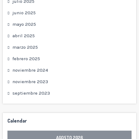
julio 2025
junio 2025
mayo 2025
abril 2025
marzo 2025
febrero 2025
noviembre 2024
noviembre 2023
septiembre 2023
Calendar
AGOSTO 2026