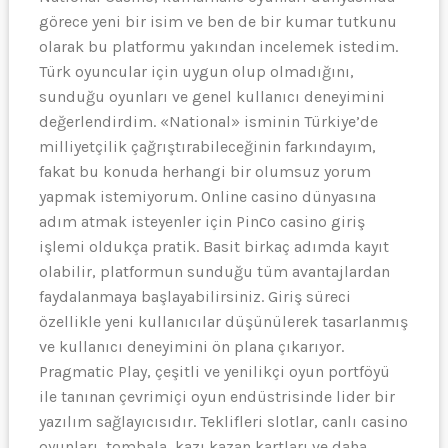
görece yeni bir isim ve ben de bir kumar tutkunu
olarak bu platformu yakından incelemek istedim.
Türk oyuncular için uygun olup olmadığını,
sunduğu oyunları ve genel kullanıcı deneyimini
değerlendirdim. «National» isminin Türkiye’de
milliyetçilik çağrıştırabileceğinin farkındayım,
fakat bu konuda herhangi bir olumsuz yorum
yapmak istemiyorum. Online casino dünyasına
adım atmak isteyenler için Pinсo casino giriş
işlemi oldukça pratik. Basit birkaç adımda kayıt
olabilir, platformun sunduğu tüm avantajlardan
faydalanmaya başlayabilirsiniz. Giriş süreci
özellikle yeni kullanıcılar düşünülerek tasarlanmış
ve kullanıcı deneyimini ön plana çıkarıyor.
Pragmatic Play, çeşitli ve yenilikçi oyun portföyü
ile tanınan çevrimiçi oyun endüstrisinde lider bir
yazılım sağlayıcısıdır. Teklifleri slotlar, canlı casino
oyunları, tombala, kazı kazan kartları ve daha