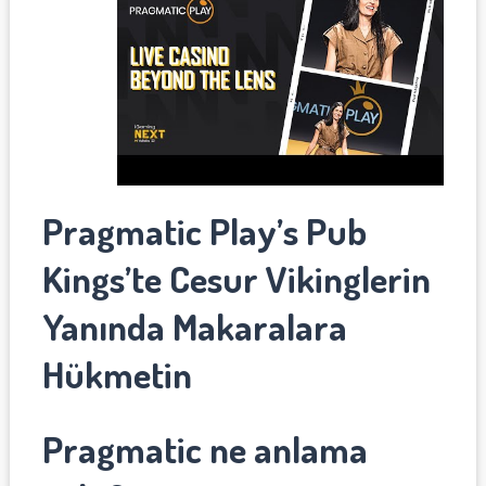
Pragmatic Play’s Pub
Kings’te Cesur Vikinglerin
Yanında Makaralara
Hükmetin
Pragmatic ne anlama