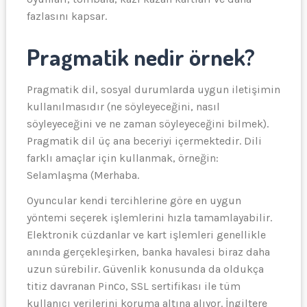
fazlasını kapsar.
Pragmatik nedir örnek?
Pragmatik dil, sosyal durumlarda uygun iletişimin
kullanılmasıdır (ne söyleyeceğini, nasıl
söyleyeceğini ve ne zaman söyleyeceğini bilmek).
Pragmatik dil üç ana beceriyi içermektedir. Dili
farklı amaçlar için kullanmak, örneğin:
Selamlaşma (Merhaba.
Oyuncular kendi tercihlerine göre en uygun
yöntemi seçerek işlemlerini hızla tamamlayabilir.
Elektronik cüzdanlar ve kart işlemleri genellikle
anında gerçekleşirken, banka havalesi biraz daha
uzun sürebilir. Güvenlik konusunda da oldukça
titiz davranan Pinсo, SSL sertifikası ile tüm
kullanıcı verilerini koruma altına alıyor. İngiltere