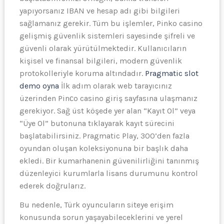
yapıyorsanız IBAN ve hesap adı gibi bilgileri
sağlamanız gerekir. Tüm bu işlemler, Pinko casino
gelişmiş güvenlik sistemleri sayesinde şifreli ve
güvenli olarak yürütülmektedir. Kullanıcıların
kişisel ve finansal bilgileri, modern güvenlik
protokolleriyle koruma altındadır.
Pragmatic slot
demo oyna
İlk adım olarak web tarayıcınız
üzerinden Pinсo casino giriş sayfasına ulaşmanız
gerekiyor. Sağ üst köşede yer alan “Kayıt Ol” veya
“Üye Ol” butonuna tıklayarak kayıt sürecini
başlatabilirsiniz. Pragmatic Play, 300’den fazla
oyundan oluşan koleksiyonuna bir başlık daha
ekledi. Bir kumarhanenin güvenilirliğini tanınmış
düzenleyici kurumlarla lisans durumunu kontrol
ederek doğrularız.
Bu nedenle, Türk oyuncuların siteye erişim
konusunda sorun yaşayabileceklerini ve yerel