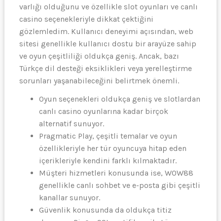
varlığı olduğunu ve özellikle slot oyunları ve canlı
casino seçenekleriyle dikkat çektiğini
gözlemledim. Kullanıcı deneyimi açısından, web
sitesi genellikle kullanıcı dostu bir arayüze sahip
ve oyun çeşitliliği oldukça geniş. Ancak, bazı
Türkçe dil desteği eksiklikleri veya yerelleştirme
sorunları yaşanabileceğini belirtmek önemli.
Oyun seçenekleri oldukça geniş ve slotlardan
canlı casino oyunlarına kadar birçok
alternatif sunuyor.
Pragmatic Play, çeşitli temalar ve oyun
özellikleriyle her tür oyuncuya hitap eden
içerikleriyle kendini farklı kılmaktadır.
Müşteri hizmetleri konusunda ise, WOW88
genellikle canlı sohbet ve e-posta gibi çeşitli
kanallar sunuyor.
Güvenlik konusunda da oldukça titiz