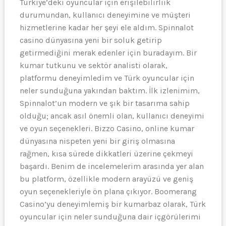
Türkiye’deki oyuncular için erişilebilirliik
durumundan, kullanıcı deneyimine ve müşteri
hizmetlerine kadar her şeyi ele aldım. Spinnalot
casino dünyasına yeni bir soluk getirip
getirmediğini merak edenler için buradayım. Bir
kumar tutkunu ve sektör analisti olarak,
platformu deneyimledim ve Türk oyuncular için
neler sunduğuna yakından baktım. İlk izlenimim,
Spinnalot’un modern ve şık bir tasarıma sahip
olduğu; ancak asıl önemli olan, kullanıcı deneyimi
ve oyun seçenekleri. Bizzo Casino, online kumar
dünyasına nispeten yeni bir giriş olmasına
rağmen, kısa sürede dikkatleri üzerine çekmeyi
başardı. Benim de incelemelerim arasında yer alan
bu platform, özellikle modern arayüzü ve geniş
oyun seçenekleriyle ön plana çıkıyor. Boomerang
Casino’yu deneyimlemiş bir kumarbaz olarak, Türk
oyuncular için neler sunduğuna dair içgörülerimi