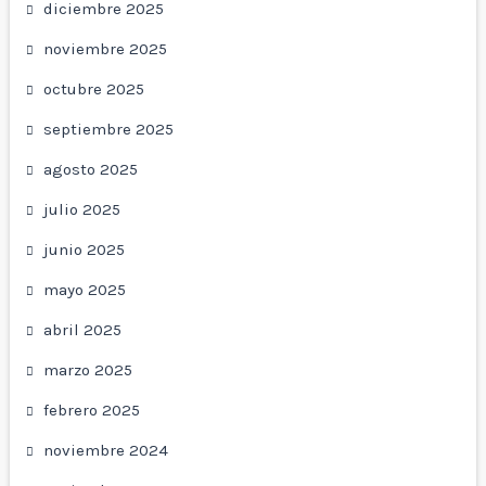
diciembre 2025
noviembre 2025
octubre 2025
septiembre 2025
agosto 2025
julio 2025
junio 2025
mayo 2025
abril 2025
marzo 2025
febrero 2025
noviembre 2024