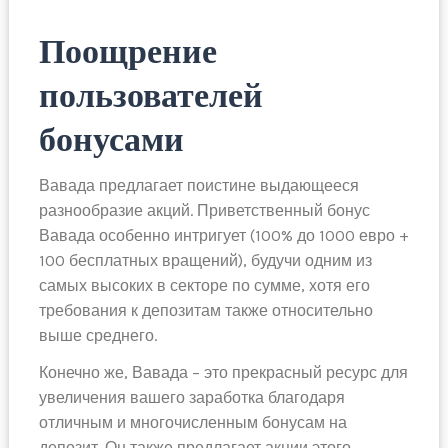
Поощрение
пользователей
бонусами
Вавада предлагает поистине выдающееся
разнообразие акций. Приветственный бонус
Вавада особенно интригует (100% до 1000 евро +
100 бесплатных вращений), будучи одним из
самых высоких в секторе по сумме, хотя его
требования к депозитам также относительно
выше среднего.
Конечно же, Вавада – это прекрасный ресурс для
увеличения вашего заработка благодаря
отличным и многочисленным бонусам на
депозит. Он также предлагает акции этого