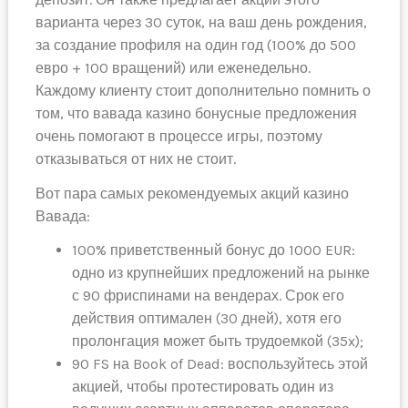
варианта через 30 суток, на ваш день рождения,
за создание профиля на один год (100% до 500
евро + 100 вращений) или еженедельно.
Каждому клиенту стоит дополнительно помнить о
том, что вавада казино бонусные предложения
очень помогают в процессе игры, поэтому
отказываться от них не стоит.
Вот пара самых рекомендуемых акций казино
Вавада:
100% приветственный бонус до 1000 EUR:
одно из крупнейших предложений на рынке
с 90 фриспинами на вендерах. Срок его
действия оптимален (30 дней), хотя его
пролонгация может быть трудоемкой (35x);
90 FS на Book of Dead: воспользуйтесь этой
акцией, чтобы протестировать один из