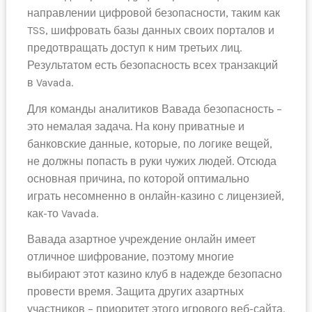
направлении цифровой безопасности, таким как
TSS, шифровать базы данных своих порталов и
предотвращать доступ к ним третьих лиц.
Результатом есть безопасность всех транзакций
в Vavada.
Для команды аналитиков Вавада безопасность –
это немалая задача. На кону приватные и
банковские данные, которые, по логике вещей,
не должны попасть в руки чужих людей. Отсюда
основная причина, по которой оптимально
играть несомненно в онлайн-казино с лицензией,
как-то Vavada.
Вавада азартное учреждение онлайн имеет
отличное шифрование, поэтому многие
выбирают этот казино клуб в надежде безопасно
провести время. Защита других азартных
участников – приоритет этого игрового веб-сайта.