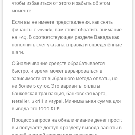
чтобы избавиться от этого и забыть об этом
моменте.
Если вы не имеете представления, как снять
финансы с vavada, вам стоит обратить внимание
на FAQ. В соответствующем разделе Вавада как
пополнить счет указана справка и определённые
шаги.
Обналичивание средств обрабатывается
быстро, и время может варьироваться в
зависимости от выбранного метода оплаты, но
не более 5 суток. Это варианты оплаты:
банковская транзакция, банковская карта,
Neteller, Skrill и Paypal. Минимальная сумма для
вывода это 1000 RUB.
Процесс запроса на обналичивание денег прост:
вы получаете доступ к разделу вывода валюты в