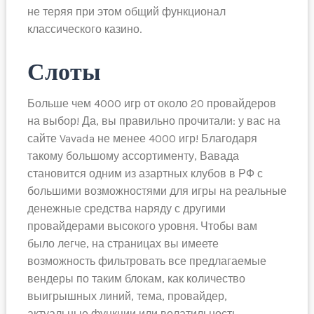
не теряя при этом общий функционал
классического казино.
Слоты
Больше чем 4000 игр от около 20 провайдеров
на выбор! Да, вы правильно прочитали: у вас на
сайте Vavada не менее 4000 игр! Благодаря
такому большому ассортименту, Вавада
становится одним из азартных клубов в РФ с
большими возможностями для игры на реальные
денежные средства наряду с другими
провайдерами высокого уровня. Чтобы вам
было легче, на страницах вы имеете
возможность фильтровать все предлагаемые
вендеры по таким блокам, как количество
выигрышных линий, тема, провайдер,
актуальные функции или волатильность.