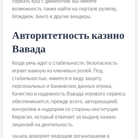
сорвать куш с джекпотом. Вы имеете
возможность также найти на портале рулетку,
блэкджек, бинго и другие вендеры.
Авторитетность казино
Вавада
Когда речь идет о стабильности, безопасность
играет важную из ключевых ролей. Под
стабильностью, имеется в виду защиту
персональных и банковских данных игрока.
Качество и надежность Вавада игрового сервиса
обеспечивается, прежде всего, авторизацией,
контролем и надзором со стороны институции
Кюрасао, который отвечает за выдачу казино
лицензий на деятельность.
Vavada доверяет ведущим организациям в