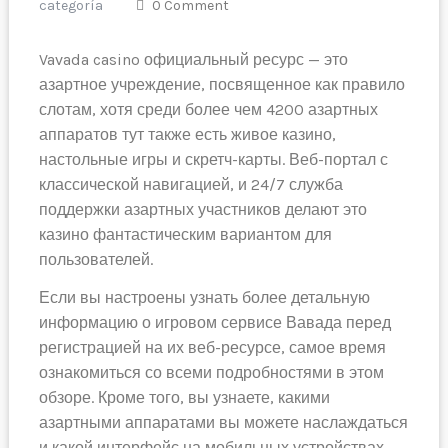
categoría
0 Comment
Vavada casino официальный ресурс — это
азартное учреждение, посвященное как правило
слотам, хотя среди более чем 4200 азартных
аппаратов тут также есть живое казино,
настольные игры и скретч-карты. Веб-портал с
классической навигацией, и 24/7 служба
поддержки азартных участников делают это
казино фантастическим вариантом для
пользователей.
Если вы настроены узнать более детальную
информацию о игровом сервисе Вавада перед
регистрацией на их веб-ресурсе, самое время
ознакомиться со всеми подробностями в этом
обзоре. Кроме того, вы узнаете, какими
азартными аппаратами вы можете наслаждаться
и какой интерфейс на мобильных устройствах.