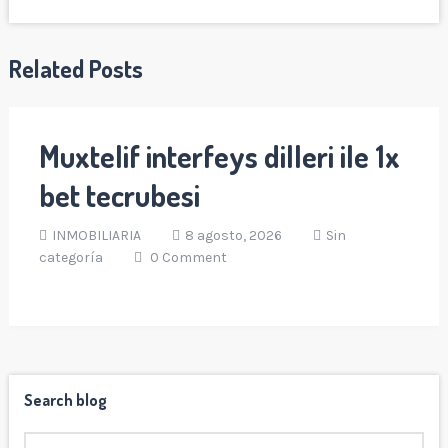
Related Posts
Muxtelif interfeys dilleri ile 1x
bet tecrubesi
INMOBILIARIA
8 agosto, 2026
Sin
categoría
0 Comment
Search blog