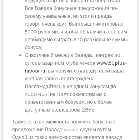
ведущих азартных аппаратов оператора.
Все Вавада бонусные предложения по-
своему уникальные, но этот и правда
говоря очень крут! Выигрыш лимитирован
5000 рублями, и чтобы обналичить его, вам
необходимо сыграть в 10 раз больше суммы
бонуса;
Счастливый месяц в Вавада: поиграв 30
суток в азартном клубе Vavada
www.50plus-
rabota.ru
, вы получите награду, если ваша
учетная запись подтверждена.
Наслаждайтесь еще одним бонусом до
2000 RUB, на 100% совместимым с
приветственным бонусом, но с более
доступным ролловером (25x);
Также есть возможность получить бонусные
предложения Вавада casino другим путём.
Одной из таких возможностей является вавада