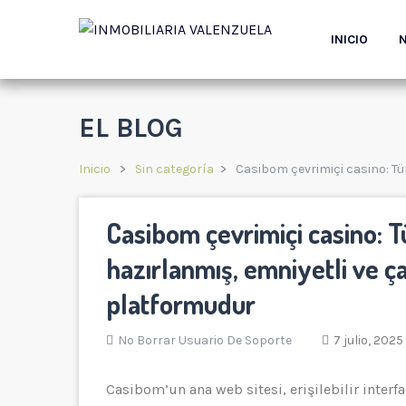
INICIO
EL BLOG
Inicio
Sin categoría
Casibom çevrimiçi casino: Tü
Casibom çevrimiçi casino: T
hazırlanmış, emniyetli ve ça
platformudur
No Borrar Usuario De Soporte
7 julio, 2025
Casibom’un ana web sitesi, erişilebilir interfa