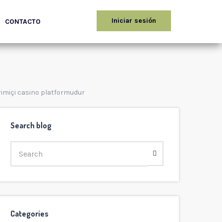
Iniciar sesión
CONTACTO
vrimiçi casino platformudur
Search blog
Categories