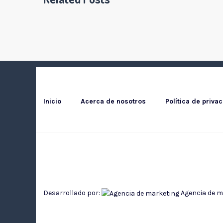
Inicio
Acerca de nosotros
Política de priva
Desarrollado por:
Agencia de ma