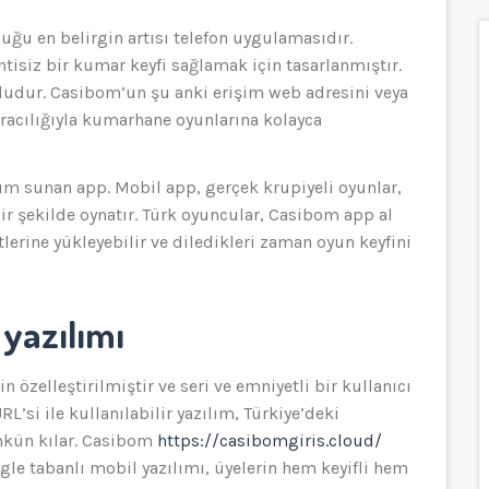
u en belirgin artısı telefon uygulamasıdır.
isiz bir kumar keyfi sağlamak için tasarlanmıştır.
mludur. Casibom’un şu anki erişim web adresini veya
aracılığıyla kumarhane oyunlarına kolayca
aşım sunan app. Mobil app, gerçek krupiyeli oyunlar,
bir şekilde oynatır. Türk oyuncular, Casibom app al
tlerine yükleyebilir ve diledikleri zaman oyun keyfini
yazılımı
n özelleştirilmiştir ve seri ve emniyetli bir kullanıcı
’si ile kullanılabilir yazılım, Türkiye’deki
mkün kılar. Casibom
https://casibomgiris.cloud/
le tabanlı mobil yazılımı, üyelerin hem keyifli hem