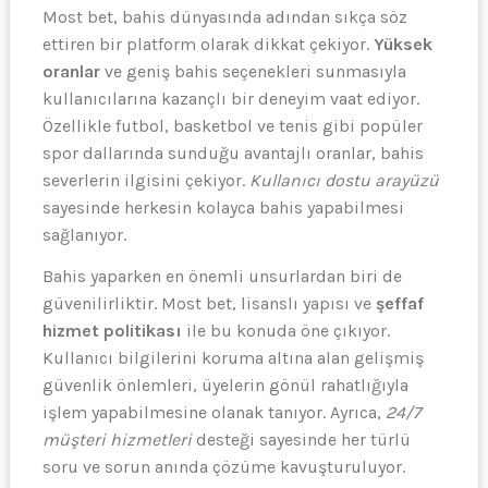
Most bet, bahis dünyasında adından sıkça söz
ettiren bir platform olarak dikkat çekiyor.
Yüksek
oranlar
ve geniş bahis seçenekleri sunmasıyla
kullanıcılarına kazançlı bir deneyim vaat ediyor.
Özellikle futbol, basketbol ve tenis gibi popüler
spor dallarında sunduğu avantajlı oranlar, bahis
severlerin ilgisini çekiyor.
Kullanıcı dostu arayüzü
sayesinde herkesin kolayca bahis yapabilmesi
sağlanıyor.
Bahis yaparken en önemli unsurlardan biri de
güvenilirliktir. Most bet, lisanslı yapısı ve
şeffaf
hizmet politikası
ile bu konuda öne çıkıyor.
Kullanıcı bilgilerini koruma altına alan gelişmiş
güvenlik önlemleri, üyelerin gönül rahatlığıyla
işlem yapabilmesine olanak tanıyor. Ayrıca,
24/7
müşteri hizmetleri
desteği sayesinde her türlü
soru ve sorun anında çözüme kavuşturuluyor.