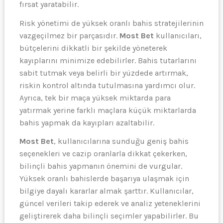
fırsat yaratabilir.
Risk yönetimi de yüksek oranlı bahis stratejilerinin
vazgeçilmez bir parçasıdır.
Most Bet
kullanıcıları,
bütçelerini dikkatli bir şekilde yöneterek
kayıplarını minimize edebilirler. Bahis tutarlarını
sabit tutmak veya belirli bir yüzdede artırmak,
riskin kontrol altında tutulmasına yardımcı olur.
Ayrıca, tek bir maça yüksek miktarda para
yatırmak yerine farklı maçlara küçük miktarlarda
bahis yapmak da kayıpları azaltabilir.
Most Bet
, kullanıcılarına sunduğu geniş bahis
seçenekleri ve cazip oranlarla dikkat çekerken,
bilinçli bahis yapmanın önemini de vurgular.
Yüksek oranlı bahislerde başarıya ulaşmak için
bilgiye dayalı kararlar almak şarttır. Kullanıcılar,
güncel verileri takip ederek ve analiz yeteneklerini
geliştirerek daha bilinçli seçimler yapabilirler. Bu