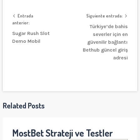
Entrada
Siguiente entrada:
anterior:
Türkiye’de bahis
Sugar Rush Slot
severler için en
Demo Mobil
güvenilir bağlantı
Bethub güncel giriş
adresi
Related Posts
MostBet Strateji ve Testler