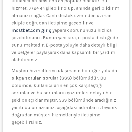
kullanıcıları arasında en popüler olanıdır. Bu
hizmet, 7/24 erişilebilir olup, anında geri bildirim
almanızı sağlar. Canlı destek üzerinden uzman
ekiple doğrudan iletişime geçebilir ve
mostbet.com giriş
yaparak sorununuzu hızlıca
çözebilirsiniz. Bunun yanı sıra, e-posta desteği de
sunulmaktadır. E-posta yoluyla daha detaylı bilgi
ve belgeler paylaşarak daha kapsamlı bir yardım
alabilirsiniz.
Müşteri hizmetlerine ulaşmanın bir diğer yolu da
sıkça sorulan sorular (SSS)
bölümüdür. Bu
bölümde, kullanıcıların en çok karşılaştığı
sorunlar ve bu sorunların çözümleri detaylı bir
şekilde açıklanmıştır. SSS bölümünde aradığınız
yanıtı bulamazsanız, aşağıdaki adımları izleyerek
doğrudan müşteri hizmetleriyle iletişime
geçebilirsiniz: