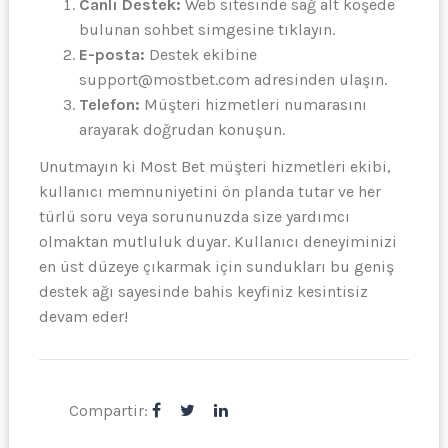
Canlı Destek:
Web sitesinde sağ alt köşede
bulunan sohbet simgesine tıklayın.
E-posta:
Destek ekibine
support@mostbet.com adresinden ulaşın.
Telefon:
Müşteri hizmetleri numarasını
arayarak doğrudan konuşun.
Unutmayın ki Most Bet müşteri hizmetleri ekibi,
kullanıcı memnuniyetini ön planda tutar ve her
türlü soru veya sorununuzda size yardımcı
olmaktan mutluluk duyar. Kullanıcı deneyiminizi
en üst düzeye çıkarmak için sundukları bu geniş
destek ağı sayesinde bahis keyfiniz kesintisiz
devam eder!
Compartir: