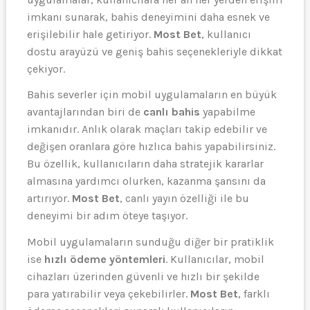
imkanı sunarak, bahis deneyimini daha esnek ve
erişilebilir hale getiriyor.
Most Bet
, kullanıcı
dostu arayüzü ve geniş bahis seçenekleriyle dikkat
çekiyor.
Bahis severler için mobil uygulamaların en büyük
avantajlarından biri de
canlı bahis
yapabilme
imkanıdır. Anlık olarak maçları takip edebilir ve
değişen oranlara göre hızlıca bahis yapabilirsiniz.
Bu özellik, kullanıcıların daha stratejik kararlar
almasına yardımcı olurken, kazanma şansını da
artırıyor.
Most Bet
, canlı yayın özelliği ile bu
deneyimi bir adım öteye taşıyor.
Mobil uygulamaların sunduğu diğer bir pratiklik
ise
hızlı ödeme yöntemleri
. Kullanıcılar, mobil
cihazları üzerinden güvenli ve hızlı bir şekilde
para yatırabilir veya çekebilirler.
Most Bet
, farklı