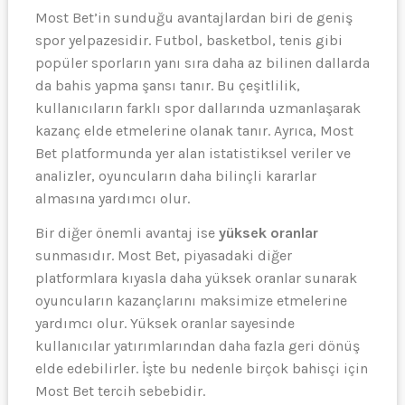
Most Bet’in sunduğu avantajlardan biri de geniş
spor yelpazesidir. Futbol, basketbol, tenis gibi
popüler sporların yanı sıra daha az bilinen dallarda
da bahis yapma şansı tanır. Bu çeşitlilik,
kullanıcıların farklı spor dallarında uzmanlaşarak
kazanç elde etmelerine olanak tanır. Ayrıca, Most
Bet platformunda yer alan istatistiksel veriler ve
analizler, oyuncuların daha bilinçli kararlar
almasına yardımcı olur.
Bir diğer önemli avantaj ise
yüksek oranlar
sunmasıdır. Most Bet, piyasadaki diğer
platformlara kıyasla daha yüksek oranlar sunarak
oyuncuların kazançlarını maksimize etmelerine
yardımcı olur. Yüksek oranlar sayesinde
kullanıcılar yatırımlarından daha fazla geri dönüş
elde edebilirler. İşte bu nedenle birçok bahisçi için
Most Bet tercih sebebidir.