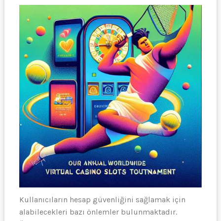
Kullanıcıların hesap güvenliğini sağlamak için
alabilecekleri bazı önlemler bulunmaktadır.