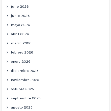
julio 2026
junio 2026
mayo 2026
abril 2026
marzo 2026
febrero 2026
enero 2026
diciembre 2025
noviembre 2025
octubre 2025
septiembre 2025
agosto 2025