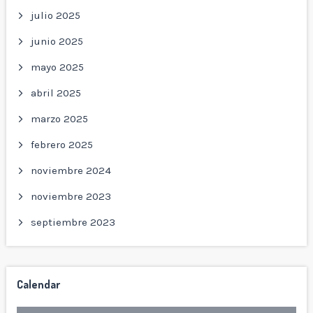
julio 2025
junio 2025
mayo 2025
abril 2025
marzo 2025
febrero 2025
noviembre 2024
noviembre 2023
septiembre 2023
Calendar