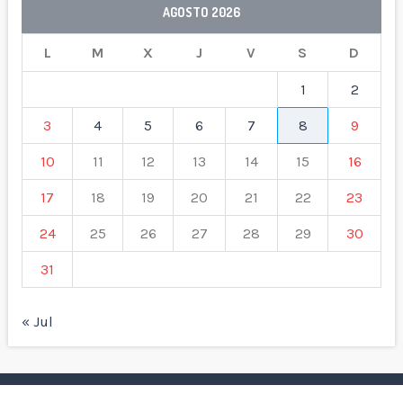
AGOSTO 2026
L
M
X
J
V
S
D
1
2
3
4
5
6
7
8
9
10
11
12
13
14
15
16
17
18
19
20
21
22
23
24
25
26
27
28
29
30
31
« Jul