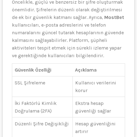
Öncelikle, güçlü ve benzersiz bir şifre oluşturmak
önemlidir. Şifrelerin düzenli olarak değiştirilmesi
de ek bir güvenlik katmanı sağlar. Ayrıca,
MostBet
kullanıcıları, e-posta adreslerini ve telefon
numaralarını güncel tutarak hesaplarının güvende
kalmasını sağlayabilirler. Platform, şüpheli
aktiviteleri tespit etmek için sürekli izleme yapar
ve gerektiğinde kullanıcıları bilgilendirir.
Güvenlik Özelliği
Açıklama
SSL Şifreleme
Kullanıcı verilerini
korur
İki Faktörlü Kimlik
Ekstra hesap
Doğrulama (2FA)
güvenliği sağlar
Düzenli Şifre Değişikliği
Hesap güvenliğini
artırır