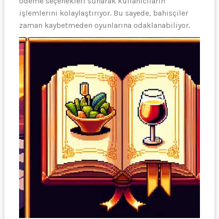
ödeme seçenekleri sunarak kullanıcıların
işlemlerini kolaylaştırıyor. Bu sayede, bahisçiler
zaman kaybetmeden oyunlarına odaklanabiliyor.