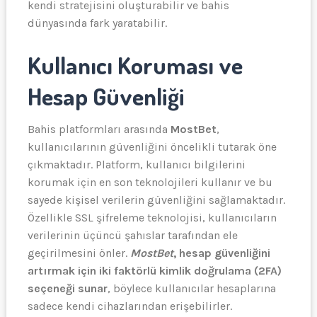
kendi stratejisini oluşturabilir ve bahis
dünyasında fark yaratabilir.
Kullanıcı Koruması ve
Hesap Güvenliği
Bahis platformları arasında
MostBet
,
kullanıcılarının güvenliğini öncelikli tutarak öne
çıkmaktadır. Platform, kullanıcı bilgilerini
korumak için en son teknolojileri kullanır ve bu
sayede kişisel verilerin güvenliğini sağlamaktadır.
Özellikle SSL şifreleme teknolojisi, kullanıcıların
verilerinin üçüncü şahıslar tarafından ele
geçirilmesini önler.
MostBet
, hesap güvenliğini
artırmak için iki faktörlü kimlik doğrulama (2FA)
seçeneği sunar
, böylece kullanıcılar hesaplarına
sadece kendi cihazlarından erişebilirler.