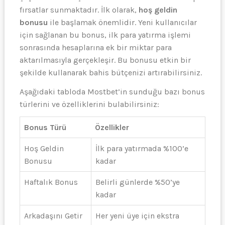
fırsatlar sunmaktadır. İlk olarak,
hoş geldin
bonusu
ile başlamak önemlidir. Yeni kullanıcılar
için sağlanan bu bonus, ilk para yatırma işlemi
sonrasında hesaplarına ek bir miktar para
aktarılmasıyla gerçekleşir. Bu bonusu etkin bir
şekilde kullanarak bahis bütçenizi artırabilirsiniz.
Aşağıdaki tabloda Mostbet’in sunduğu bazı bonus
türlerini ve özelliklerini bulabilirsiniz:
Bonus Türü
Özellikler
Hoş Geldin
İlk para yatırmada %100’e
Bonusu
kadar
Haftalık Bonus
Belirli günlerde %50’ye
kadar
Arkadaşını Getir
Her yeni üye için ekstra