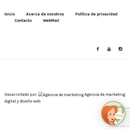
Inicio
Acerca de nosotros
Política de privacidad
Contacto
WebMail
Desarrollado por:
Agencia de marketing
digital
y
diseño web