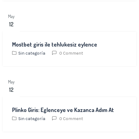
May
12
Mostbet giris ile tehlukesiz eylence
Sin categoría
0 Comment
May
12
Plinko Giris: Eglenceye ve Kazanca Adım At
Sin categoría
0 Comment