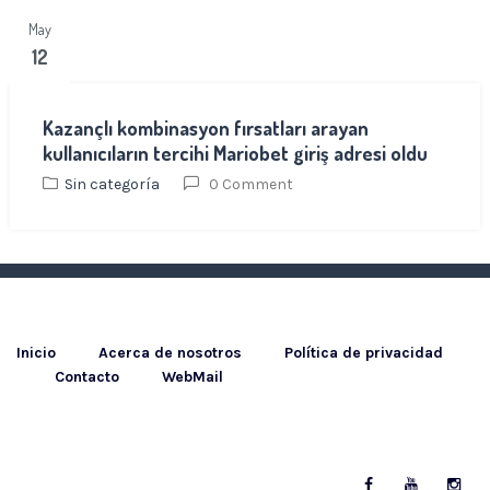
May
12
Kazançlı kombinasyon fırsatları arayan
kullanıcıların tercihi Mariobet giriş adresi oldu
Sin categoría
0 Comment
Inicio
Acerca de nosotros
Política de privacidad
Contacto
WebMail