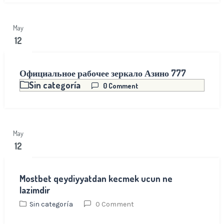
May
12
Официальное рабочее зеркало Азино 777
Sin categoría
0 Comment
May
12
Mostbet qeydiyyatdan kecmek ucun ne
lazimdir
Sin categoría
0 Comment