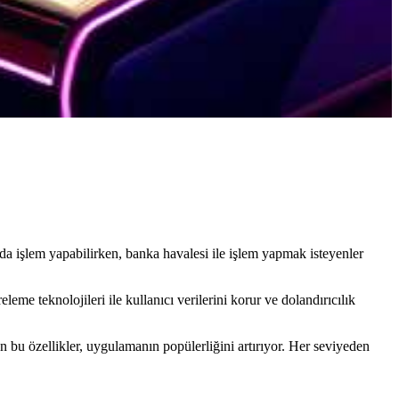
da işlem yapabilirken, banka havalesi ile işlem yapmak isteyenler
leme teknolojileri ile kullanıcı verilerini korur ve dolandırıcılık
an bu özellikler, uygulamanın popülerliğini artırıyor. Her seviyeden