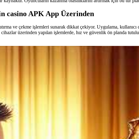
bir kaynaktır. Oyuncuların kazanma olasılıklarını artırmak için bu tür plat
win casino APK App Üzerinden
 yatırma ve çekme işlemleri sunarak dikkat çekiyor. Uygulama, kullanıcı 
l cihazlar üzerinden yapılan işlemlerde, hız ve güvenlik ön planda tutul