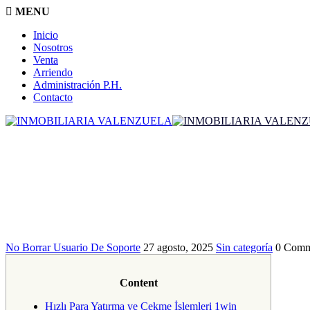
MENU
Inicio
Nosotros
Venta
Arriendo
Administración P.H.
Contacto
No Borrar Usuario De Soporte
27 agosto, 2025
Sin categoría
0 Comm
Content
Hızlı Para Yatırma ve Çekme İşlemleri 1win