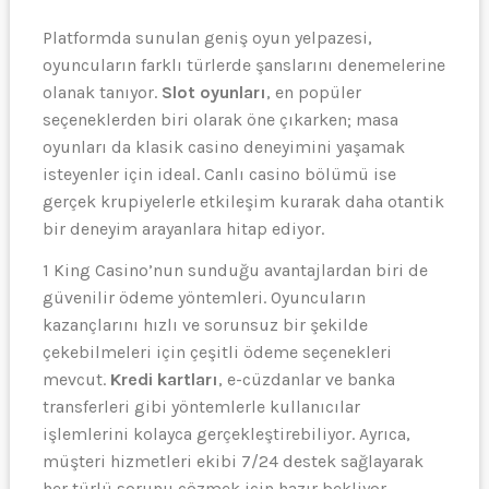
Platformda sunulan geniş oyun yelpazesi,
oyuncuların farklı türlerde şanslarını denemelerine
olanak tanıyor.
Slot oyunları
, en popüler
seçeneklerden biri olarak öne çıkarken; masa
oyunları da klasik casino deneyimini yaşamak
isteyenler için ideal. Canlı casino bölümü ise
gerçek krupiyelerle etkileşim kurarak daha otantik
bir deneyim arayanlara hitap ediyor.
1 King Casino’nun sunduğu avantajlardan biri de
güvenilir ödeme yöntemleri. Oyuncuların
kazançlarını hızlı ve sorunsuz bir şekilde
çekebilmeleri için çeşitli ödeme seçenekleri
mevcut.
Kredi kartları
, e-cüzdanlar ve banka
transferleri gibi yöntemlerle kullanıcılar
işlemlerini kolayca gerçekleştirebiliyor. Ayrıca,
müşteri hizmetleri ekibi 7/24 destek sağlayarak
her türlü sorunu çözmek için hazır bekliyor.