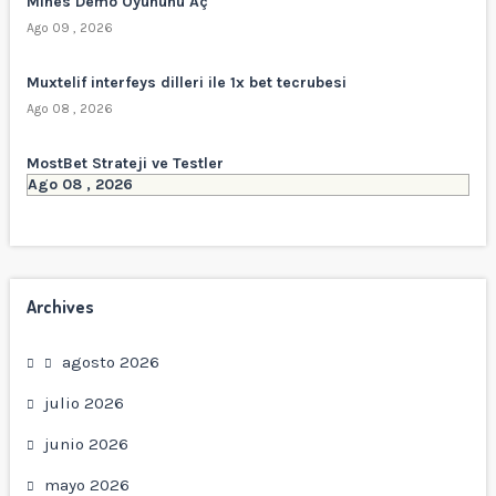
Mines Demo Oyununu Aç
Ago 09 , 2026
Muxtelif interfeys dilleri ile 1x bet tecrubesi
Ago 08 , 2026
MostBet Strateji ve Testler
Ago 08 , 2026
Archives
agosto 2026
julio 2026
junio 2026
mayo 2026