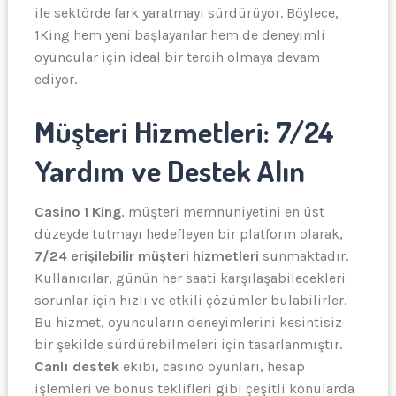
ile sektörde fark yaratmayı sürdürüyor. Böylece,
1King hem yeni başlayanlar hem de deneyimli
oyuncular için ideal bir tercih olmaya devam
ediyor.
Müşteri Hizmetleri: 7/24
Yardım ve Destek Alın
Casino 1 King
, müşteri memnuniyetini en üst
düzeyde tutmayı hedefleyen bir platform olarak,
7/24 erişilebilir müşteri hizmetleri
sunmaktadır.
Kullanıcılar, günün her saati karşılaşabilecekleri
sorunlar için hızlı ve etkili çözümler bulabilirler.
Bu hizmet, oyuncuların deneyimlerini kesintisiz
bir şekilde sürdürebilmeleri için tasarlanmıştır.
Canlı destek
ekibi, casino oyunları, hesap
işlemleri ve bonus teklifleri gibi çeşitli konularda