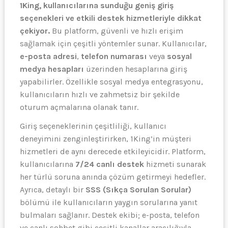
1King, kullanıcılarına sunduğu geniş giriş
seçenekleri ve etkili destek hizmetleriyle dikkat
çekiyor.
Bu platform, güvenli ve hızlı erişim
sağlamak için çeşitli yöntemler sunar. Kullanıcılar,
e-posta adresi
,
telefon numarası
veya
sosyal
medya hesapları
üzerinden hesaplarına giriş
yapabilirler. Özellikle sosyal medya entegrasyonu,
kullanıcıların hızlı ve zahmetsiz bir şekilde
oturum açmalarına olanak tanır.
Giriş seçeneklerinin çeşitliliği, kullanıcı
deneyimini zenginleştirirken, 1King’in müşteri
hizmetleri de aynı derecede etkileyicidir. Platform,
kullanıcılarına
7/24 canlı destek
hizmeti sunarak
her türlü soruna anında çözüm getirmeyi hedefler.
Ayrıca, detaylı bir
SSS (Sıkça Sorulan Sorular)
bölümü ile kullanıcıların yaygın sorularına yanıt
bulmaları sağlanır. Destek ekibi; e-posta, telefon
ve canlı sohbet gibi çeşitli kanallar aracılığıyla