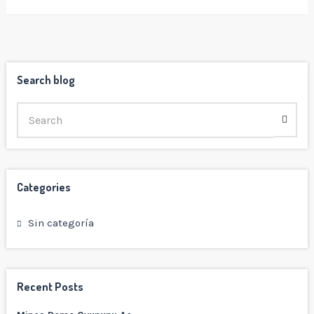
Search blog
Categories
Sin categoría
Recent Posts