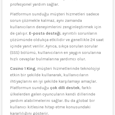
profesyonel yardım sağlar.
Platformun sunduğu müşteri hizmetleri sadece
sorun çözmekle kalmaz, aynı zamanda
kullanıcıların deneyimlerini zenginleştirmek için
de çalışır.
E-posta desteği
, ayrıntılı sorunların
çözümünde oldukça etkilidir ve genellikle 24 saat
içinde yanıt verilir. Ayrıca, sıkça sorulan sorular
(SSS) bölümü, kullanıcıların en yaygın sorularına
hızlı cevaplar bulmalarına yardımcı olur.
Casino 1 King
, müşteri hizmetlerinde teknolojiyi
etkin bir şekilde kullanarak, kullanıcıların
ihtiyaçlarını en iyi şekilde karşılamayı amaçlar.
Platformun sunduğu
çok dilli destek
, farklı
ülkelerden gelen oyuncuların kendi dillerinde
yardım alabilmelerini sağlar. Bu da global bir
kullanıcı kitlesine hitap etme konusundaki
kararlılığını gösterir.