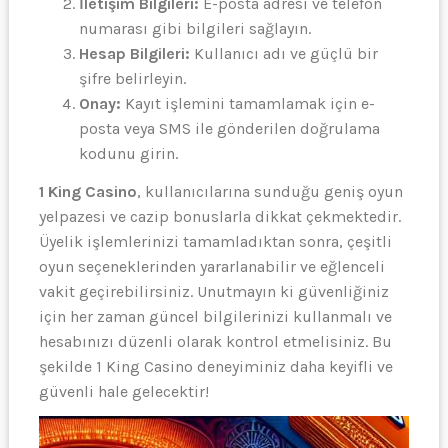
İletişim Bilgileri:
E-posta adresi ve telefon
numarası gibi bilgileri sağlayın.
Hesap Bilgileri:
Kullanıcı adı ve güçlü bir
şifre belirleyin.
Onay:
Kayıt işlemini tamamlamak için e-
posta veya SMS ile gönderilen doğrulama
kodunu girin.
1 King Casino
, kullanıcılarına sunduğu geniş oyun
yelpazesi ve cazip bonuslarla dikkat çekmektedir.
Üyelik işlemlerinizi tamamladıktan sonra, çeşitli
oyun seçeneklerinden yararlanabilir ve eğlenceli
vakit geçirebilirsiniz. Unutmayın ki güvenliğiniz
için her zaman güncel bilgilerinizi kullanmalı ve
hesabınızı düzenli olarak kontrol etmelisiniz. Bu
şekilde 1 King Casino deneyiminiz daha keyifli ve
güvenli hale gelecektir!