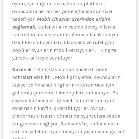
oyun çeşitliliği ile öne çıkan bu platform,
oyunculara her an her yerde eğlence sunmayı
hedefliyor.
Mobil cihazlar üzerinden erişim
sağlamak
, kullanıcıların casino deneyimlerini
istedikleri an başlatabilmelerine olanak tanıyor.
Özellikle slot oyunları, blackjack ve rulet gibi
popüler oyunların mobil versiyonları, 1 King’te
yüksek kaliteyle sunuluyor.
Güvenlik
, 1 King Casino’nun öncelikli odak
noktalarından biri. Mobil girişlerde, oyuncuların
kişisel ve finansal bilgilerinin korunması için
gelişmiş şifreleme teknolojileri kullanılıyor. Bu
sayede kullanıcılar, güvenli bir ortamda oyun
oynamanın keyfini çıkarabiliyorlar. Ayrıca,
platformun lisanslı olması da oyunculara ekstra
bir güvence sağlıyor.
Bu lisanslar
, kullanıcıların
adil ve şeffaf bir oyun deneyimi yaşamasını garanti