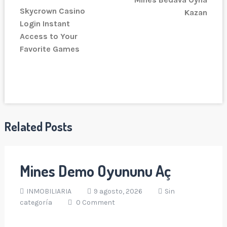
Skycrown Casino
Kazan
Login Instant
Access to Your
Favorite Games
Related Posts
Mines Demo Oyununu Aç
INMOBILIARIA
9 agosto, 2026
Sin
categoría
0 Comment