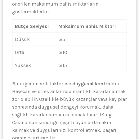
önerilen maksimum bahis miktarlarını
göstermektedir:
Bütçe Seviyesi
Maksimum Bahis Miktarı
Düşük
%5
Orta
%10
Yüksek
%15
Bir diğer önemli faktör ise
duygusal kontrol
dür.
Heyecan ve stres anlarında mantıklı kararlar almak
zor olabilir. Özellikle büyük kazançlar veya kayıplar
sonrasında duygusal dengeyi korumak, daha
sağlıklı kararlar almanıza olanak tanır. 1King
Casino’nun sunduğu çeşitli oyunlarda sakin
kalmak ve duygularınızı kontrol etmek, başarı
oranınızı artırabilir.