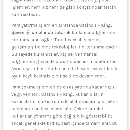
işlemler, hem hız hem de gizlilik açısından tercih
edilmektedir.
Para yatırma işlemleri sırasında Casino 1 – King,
güvenliği ön planda tutarak
kullanıcı bilgilerinin
korunmasını sağlar. Tüm finansal işlemler,
gelişmiş şifreleme teknolojileri ile korunmaktadır.
Bu sayede kullanıcılar, kişisel ve finansal
bilgilerinin güvende olduğundan emin olabilirler.
Ayrıca, yatırılan tutarlar anında hesaba yansıtılarak
oyun keyfi kesintisiz bir şekilde devam eder.
Para çekme işlemleri de en az yatırma kadar hızlı
ve güvenlidir. Casino 1 – King, kullanıcıların
kazançlarını en kısa sürede alabilmeleri için çekim
taleplerini hızlıca işleme alır. Çekim süreleri
kullanılan yönteme göre değişiklik gösterebilir;
ancak genellikle birkaç saat içinde tamamlanır. Bu