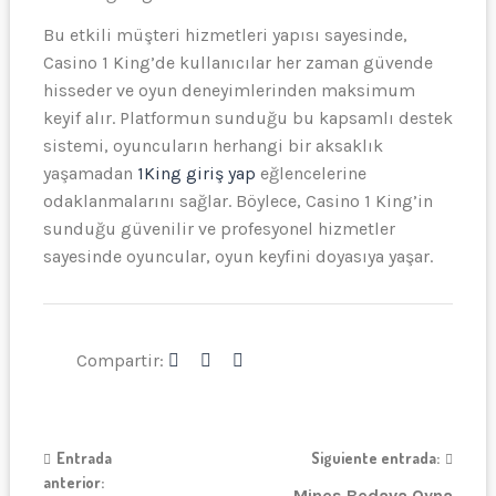
Bu etkili müşteri hizmetleri yapısı sayesinde,
Casino 1 King’de kullanıcılar her zaman güvende
hisseder ve oyun deneyimlerinden maksimum
keyif alır. Platformun sunduğu bu kapsamlı destek
sistemi, oyuncuların herhangi bir aksaklık
yaşamadan
1King giriş yap
eğlencelerine
odaklanmalarını sağlar. Böylece, Casino 1 King’in
sunduğu güvenilir ve profesyonel hizmetler
sayesinde oyuncular, oyun keyfini doyasıya yaşar.
Compartir:
Entrada
Siguiente entrada:
anterior:
Mines Bedava Oyna