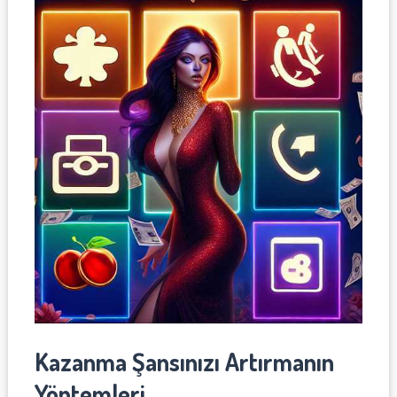
Kazanma Şansınızı Artırmanın
Yöntemleri