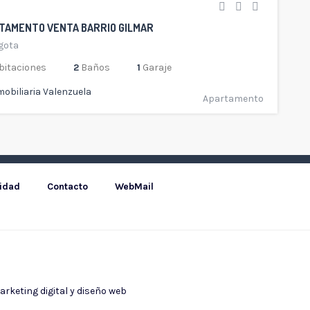
TAMENTO VENTA BARRIO GILMAR
gota
bitaciones
2
Baños
1
Garaje
mobiliaria Valenzuela
Apartamento
cidad
Contacto
WebMail
rketing digital
y
diseño web