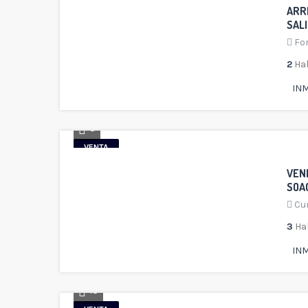
ARR
SAL
Fo
2
Hab
INM
8
VENTA
VEN
SOA
Cu
3
Ha
INM
13