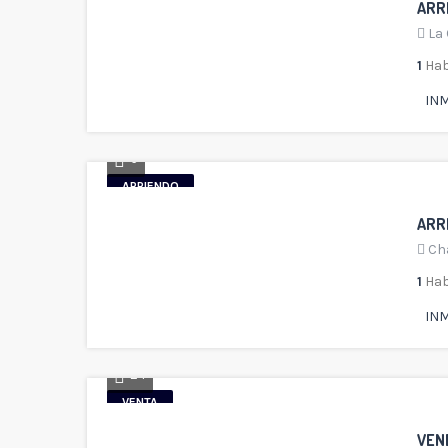
ARR
La
1
Hab
INM
6
ARRIENDO
ARRE
Ch
1
Hab
INM
24
VENTA
VEN