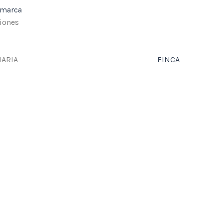
amarca
iones
IARIA
FINCA