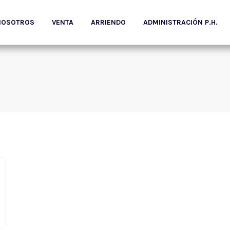
NOSOTROS
VENTA
ARRIENDO
ADMINISTRACIÓN P.H.