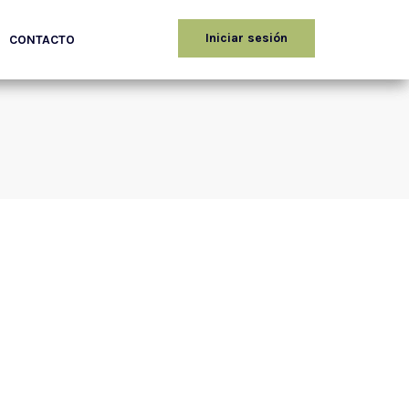
Iniciar sesión
CONTACTO