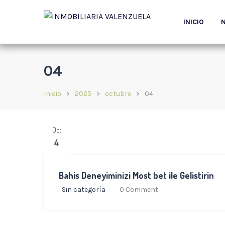
INICIO
04
Inicio
2025
octubre
04
Oct
4
Bahis Deneyiminizi Most bet ile Gelistirin
Sin categoría
0 Comment