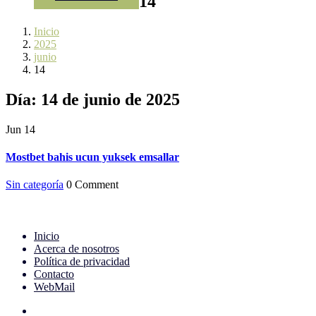
14
Inicio
2025
junio
14
Día:
14 de junio de 2025
Jun
14
Mostbet bahis ucun yuksek emsallar
Sin categoría
0 Comment
Inicio
Acerca de nosotros
Política de privacidad
Contacto
WebMail